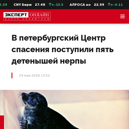
29
CNY Бирж
27.48
+-15.5
АЛРОСА ао
22.99
+-0.11
С
В петербургский Центр
спасения поступили пять
детенышей нерпы
19 мая 2026 13:52