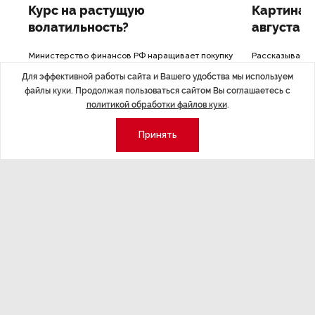
Курс на растущую
Картина н
волатильность?
августа
ные
Министерство финансов РФ наращивает покупку
Рассказываем 
золота в резервы.
и мире, которы
Для эффективной работы сайта и Вашего удобства мы используем
августа — от т
файлы куки. Продолжая пользоваться сайтом Вы соглашаетесь с
строительства 
политикой обработки файлов куки
.
Принять
Экономика
Стиль жизни
Общество
Мероприятия
Экспертное мнение
Новости партнеров
Аналитика
Недвижимость
Премия «Эксперт года»
Эксперт 2 столицы
Аналитический центр