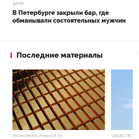
ДАЛЕЕ
В Петербурге закрыли бар, где
обманывали состоятельных мужчин
Последние материалы
ЭКОНОМИКА
,Вчера 14:44
ОБЩЕСТВО
,В