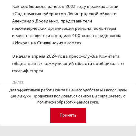
Как сообщалось ранее, в 2023 году в рамках акции
«Сад памяти» губернатор Ленинградской области
Александр Дрозденко, представители
некоммерческих организаций региона, волонтеры
и местные жители высадили 400 сосен в виде слова
«Искра» на Синявинских высотах.
В начале апреля 2024 года пресс-служба Комитета
общественных коммуникаций области сообщила, что
геоглиф сгорел.
ДАЛЕЕ
Для эффективной работы сайта и Вашего удобства мы используем
Петербургский чиновник, севший
файлы куки. Продолжая пользоваться сайтом Вы соглашаетесь с
за руль с признаками опьянения,
политикой обработки файлов куки
.
остался без прав
Принять