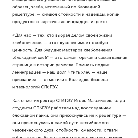
образец хлеба, испеченный по блокадной
рецептуре, — символ стойкости и надежды, копии
продуктовых карточек ленинградцев и цветы.
«Для нас — тех, кто выбрал делом своей жизни
хлебопечение, — этот кусочек имеет особую
ценность. Для будущих мастеров хлебопечения
„блокадный хлеб“ — это самая горькая и самая важная
страница в истории ремесла. Помнить подвиг
ленинградцев — наш долг. Чтить хлеб — наше
призвание», — отметили в Колледже бизнеса
и технологий СПбГЭУ.
Как отметил ректор СПбГЭУ Игорь Максимцев, когда
студенты СПбГЭУ работали над воссозданием
блокадной пайки, они прикоснулись не к рецептуре —
они прикоснулись к самой сути несгибаемого
человеческого духа, стойкости, смелости, отваги
и бесстрашия, благодаря которым наш город выжил