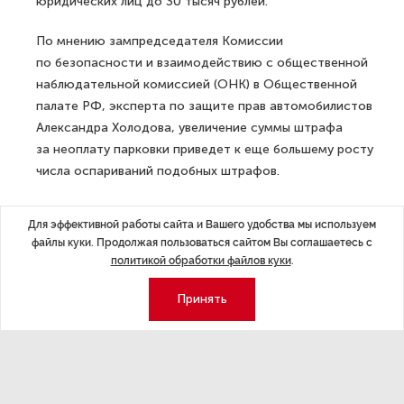
юридических лиц до 30 тысяч рублей.
По мнению зампредседателя Комиссии
по безопасности и взаимодействию с общественной
наблюдательной комиссией (ОНК) в Общественной
палате РФ, эксперта по защите прав автомобилистов
Александра Холодова, увеличение суммы штрафа
за неоплату парковки приведет к еще большему росту
числа оспариваний подобных штрафов.
Увеличение числа оспариваний штрафов
Для эффективной работы сайта и Вашего удобства мы используем
за неоплаченную парковку в 2025 году собеседник
файлы куки. Продолжая пользоваться сайтом Вы соглашаетесь с
издания объясняет наличием «ошибок
политикой обработки файлов куки
.
в петербургском законодательстве». В частности,
большинство штрафов выписываются за разрыв
Принять
парковочной сессии, отметил Холодов. «Когда людей
штрафуют за то, что между двумя оплаченными
часами парковки у них было „окно“ в несколько минут.
Порой, штрафуют и за три минуты простоя. <...>