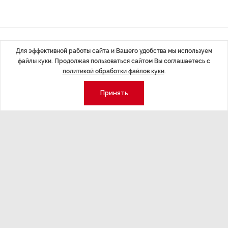
Последние материалы
Для эффективной работы сайта и Вашего удобства мы используем
файлы куки. Продолжая пользоваться сайтом Вы соглашаетесь с
политикой обработки файлов куки
.
Принять
ЭКОНОМИКА
,7 авг 14:44
ОБЩЕСТВО
,7
Курс на растущую
Картина н
волатильность?
августа