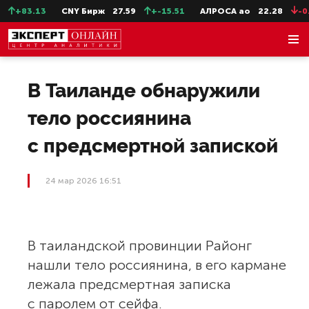
+83.13
CNY Бирж
27.59
+-15.51
АЛРОСА ао
22.28
-0.3
В Таиланде обнаружили
тело россиянина
с предсмертной запиской
24 мар 2026 16:51
В таиландской провинции Районг
нашли тело россиянина, в его кармане
лежала предсмертная записка
с паролем от сейфа.