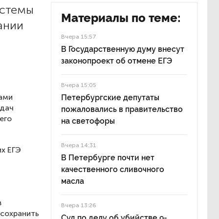
истемы
Материалы по теме:
ании
Вчера 15:57
В Государственную думу внесут
законопроект об отмене ЕГЭ
Вчера 15:05
тами
Петербургские депутаты
адач
пожаловались в правительство
его
на светофоры
Вчера 14:31
их ЕГЭ
В Петербурге почти нет
качественного сливочного
масла
в
Вчера 13:26
 сохранить
Суд по делу об убийстве 9-