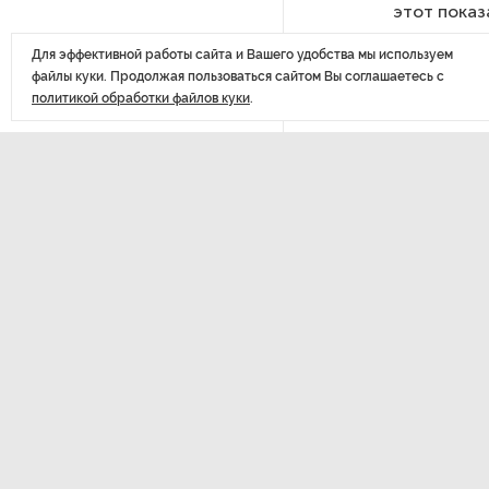
этот показ
РГПУ им. А. И. Герцена начнет
Для эффективной работы сайта и Вашего удобства мы используем
новые образовательные
файлы куки. Продолжая пользоваться сайтом Вы соглашаетесь с
проекты с китайскими вузами
политикой обработки файлов куки
.
В Петербурге поймали
молодого администратора
ДАЛЕЕ
колл-центра мошенников
Выяс
Петербургские метростроевцы
рабо
оценили идею строительства
лифта на станции
по па
«Театральная»
и дос
Поступило предложение
по пятницам освобождать
от работы одиноких россиянок
старше 28 лет