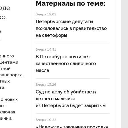
Материалы по теме:
оде
Вчера 15:05
ро.
Петербургские депутаты
пожаловались в правительство
е
на светофоры
я
Вчера 14:31
енного
В Петербурге почти нет
кцентами
качественного сливочного
ртной
масла
ранспорта,
тных
Вчера 13:26
та.
Суд по делу об убийстве 9-
летнего мальчика
10 новых
но-
из Петербурга будет закрытым
включая
линии,
Вчера 10:22
«Надежда» закончила проходку