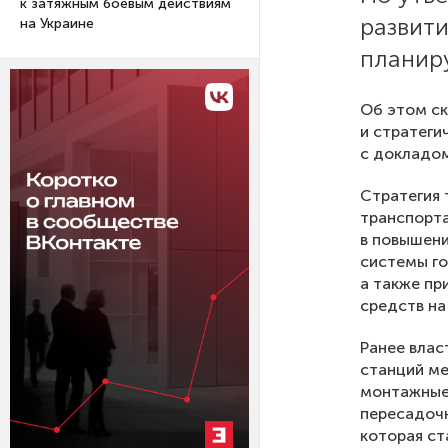
к затяжным боевым действиям
развити
на Украине
планиру
Об этом ск
и стратеги
с докладом
Стратегия 
транспорта
в повышен
системы го
а также пр
средств на
Ранее влас
станций ме
монтажные 
пересадочн
которая ст