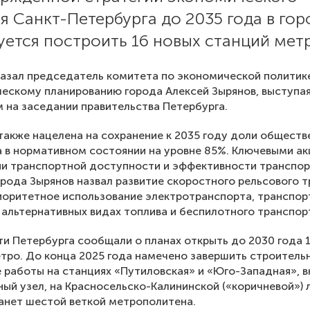
я Санкт-Петербурга до 2035 года в гор
ется построить 16 новых станций мет
азал председатель комитета по экономической политик
ческому планированию города Алексей Зырянов, выступа
 на заседании правительства Петербурга.
также нацелена на сохранение к 2035 году доли обществ
 в нормативном состоянии на уровне 85%. Ключевыми а
ии транспортной доступности и эффективности транспо
рода Зырянов назвал развитие скоростного рельсового т
иоритетное использование электротранспорта, транспор
 альтернативных видах топлива и беспилотного транспор
ти Петербурга сообщали о планах открыть до 2030 года 
тро. До конца 2025 года намечено завершить строитель
работы на станциях «Путиловская» и «Юго-Западная», 
ый узел, на Красносельско-Калининской («коричневой») 
анет шестой веткой метрополитена.