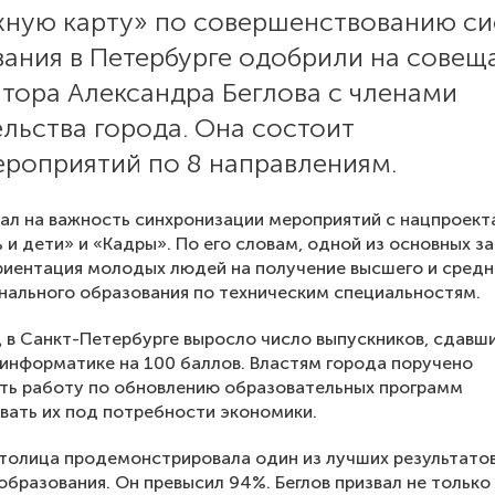
ную карту» по совершенствованию с
вания в Петербурге одобрили на совещ
тора Александра Беглова с членами
льства города. Она состоит
ероприятий по 8 направлениям.
зал на важность синхронизации мероприятий с нацпроек
и дети» и «Кадры». По его словам, одной из основных з
риентация молодых людей на получение высшего и средн
ального образования по техническим специальностям.
д в Санкт-Петербурге выросло число выпускников, сдавш
 информатике на 100 баллов. Властям города поручено
ть работу по обновлению образовательных программ
вать их под потребности экономики.
толица продемонстрировала один из лучших результато
образования. Он превысил 94%. Беглов призвал не только