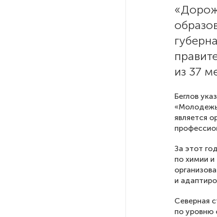
«Дорож
образо
На выборах в Госдуму «Единая
Россия» будет первой
губерна
в бюллетене
правите
из 37 м
В Петербурге на торги
выставили «Вечера на хуторе
близ Диканьки»
Беглов ука
«Молодежь 
является о
До конца года в Мурманской
профессион
области установят системы
для борьбы с обледенением
За этот го
на энергосетях
по химии и
организова
и адаптиро
Экс-полицейского
подозревают в убийстве
знакомого в Петербурге 2 года
Северная с
назад
по уровню 