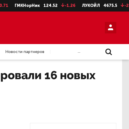
ГМКНорНик
124.52
-1.26
ЛУКОЙЛ
4675.5
-28.5
...
Новости партнеров
ровали 16 новых