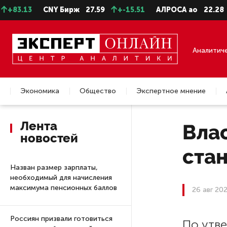
.13
CNY Бирж
27.59
+-15.51
АЛРОСА ао
22.28
-0.
Аналитич
Экономика
Общество
Экспертное мнение
Недвижимость
Лента
Вла
новостей
ста
Назван размер зарплаты,
необходимый для начисления
максимума пенсионных баллов
26 авг 20
Россиян призвали готовиться
По утв