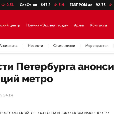
31
СевСт-ао
647.2
-5.4
ГАЗПРОМ ао
92.75
-0.71
еский центр
Премия «Эксперт года»
Архив
Контакты
Аналитика
Новости
Стиль жизни
Мероприятия
сти Петербурга анонси
нций метро
25 14:14
ержденной стратегии экономического