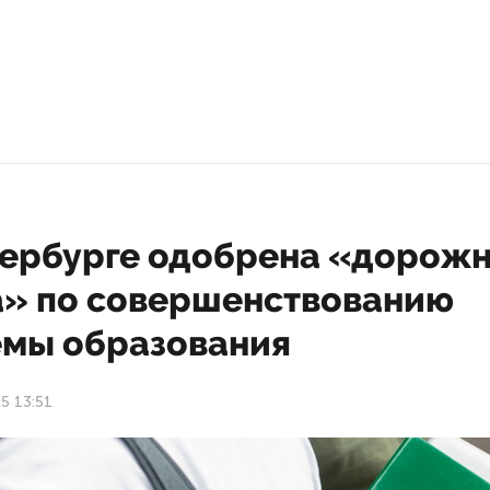
тербурге одобрена «дорож
а» по совершенствованию
емы образования
5 13:51