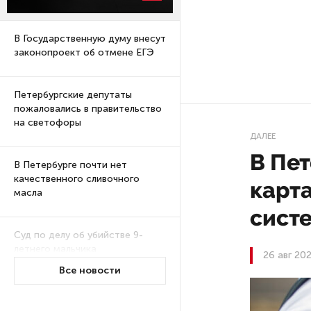
В Государственную думу внесут
законопроект об отмене ЕГЭ
Петербургские депутаты
пожаловались в правительство
на светофоры
ДАЛЕЕ
В Пе
В Петербурге почти нет
качественного сливочного
карт
масла
сист
Суд по делу об убийстве 9-
летнего мальчика
26 авг 202
из Петербурга будет закрытым
Все новости
Университеты и колледжи