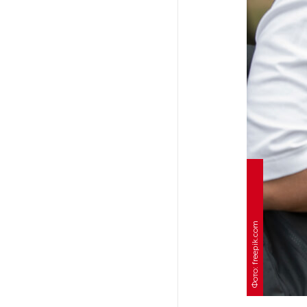
Ленобласти приняли более
20 000 абитуриентов
В Ленобласти нашли
неолитический могильник
с янтарными предметами
«Надежда» закончила
проходку участка на «зеленой»
ветке метро Петербурга
Стало известно о сети
по распространению в России
Фото: freepik.com
фейков
Аналитики рассказали о ценах
июля на новые легковушки
в России