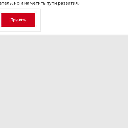
атель, но и наметить пути развития.
Принять
нилось число мигрантов,
тающих в Петербурге
тентам в службах такси
тавке