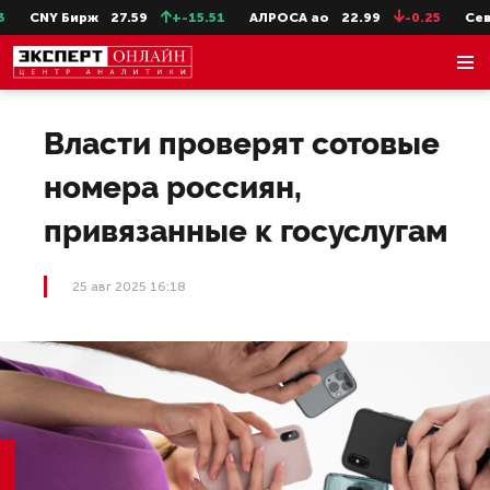
CNY Бирж
27.59
+-15.51
АЛРОСА ао
22.99
-0.25
СевСт
Власти проверят сотовые
номера россиян,
привязанные к госуслугам
25 авг 2025 16:18