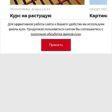
ЭКОНОМИКА
,Вчера 14:44
ОБЩЕСТВО
,В
Курс на растущую
Картина н
волатильность?
августа
Для эффективной работы сайта и Вашего удобства мы используем
файлы куки. Продолжая пользоваться сайтом Вы соглашаетесь с
ные
Министерство финансов РФ наращивает покупку
Рассказываем 
политикой обработки файлов куки
.
золота в резервы.
и мире, которы
августа — от т
Принять
строительства 
Экономика
Стиль жизни
Общество
Мероприятия
Экспертное мнение
Новости партнеров
Аналитика
Недвижимость