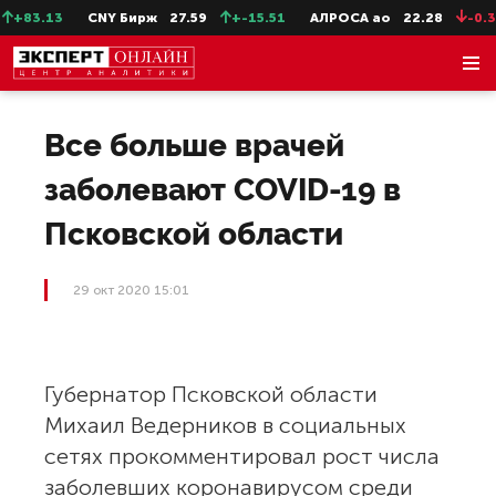
+83.13
CNY Бирж
27.59
+-15.51
АЛРОСА ао
22.28
-0.31
Все больше врачей
заболевают COVID-19 в
Псковской области
29 окт 2020 15:01
Губернатор Псковской области
Михаил Ведерников в социальных
сетях прокомментировал рост числа
заболевших коронавирусом среди