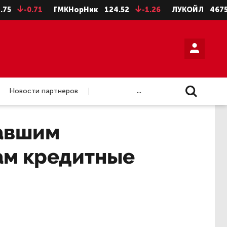
-0.71
ГМКНорНик
124.52
-1.26
ЛУКОЙЛ
4675.5
...
Новости партнеров
давшим
ам кредитные