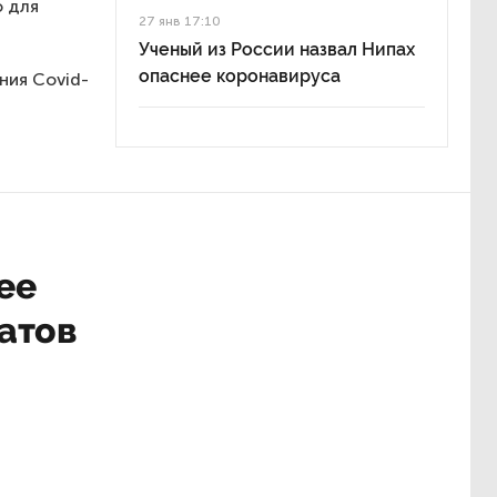
о для
27 янв 17:10
Ученый из России назвал Нипах
опаснее коронавируса
ния Covid-
ее
атов