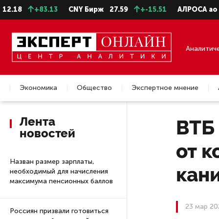
18
+83.13
CNY Бирж
27.59
+-15.51
АЛРОСА ао
22.
Аналитич
Экономика
Общество
Экспертное мнение
Недвижимость
Лента
ВТБ
новостей
от 
Назван размер зарплаты,
кан
необходимый для начисления
максимума пенсионных баллов
23 мар 20
Россиян призвали готовиться