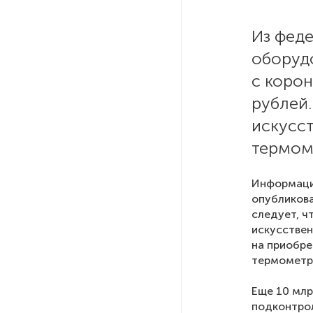
Ленобласти приняли более
20 000 абитуриентов
Из фед
оборуд
В Ленобласти нашли
с коро
неолитический могильник
с янтарными предметами
рублей.
искусст
«Надежда» закончила
термом
проходку участка на «зеленой»
ветке метро Петербурга
Информация
опубликов
Стало известно о сети
следует, ч
по распространению в России
искусствен
фейков
на приобре
термометро
Аналитики рассказали о ценах
Еще 10 млр
июля на новые легковушки
в России
подконтро