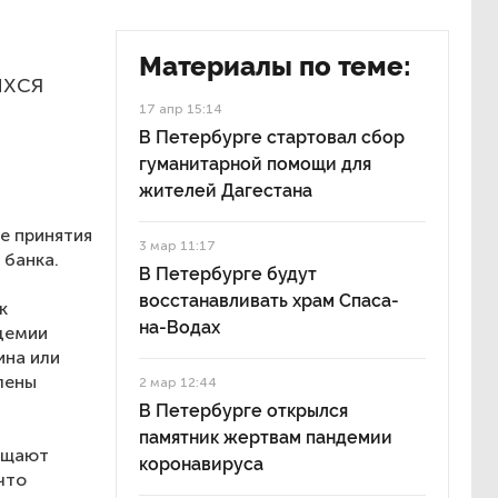
Материалы по теме:
ихся
17 апр 15:14
В Петербурге стартовал сбор
гуманитарной помощи для
жителей Дагестана
е принятия
3 мар 11:17
 банка.
В Петербурге будут
восстанавливать храм Спаса-
к
на-Водах
ндемии
ина или
лены
2 мар 12:44
В Петербурге открылся
памятник жертвам пандемии
бещают
коронавируса
 что