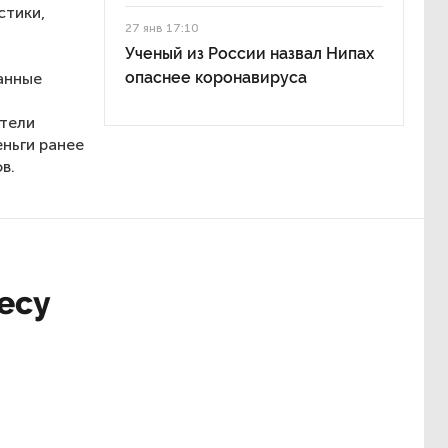
стики,
27 янв 17:10
Ученый из России назвал Нипах
опаснее коронавируса
анные
атели
ньги ранее
в.
есу