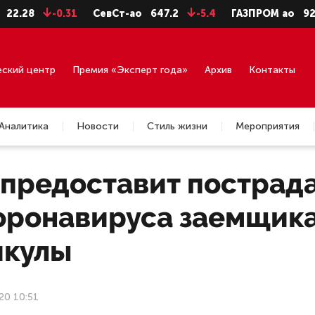
28
-0.31
СевСт-ао
647.2
-5.4
ГАЗПРОМ ао
92.75
еский центр
Премия «Эксперт года»
Архив
Контакты
Аналитика
Новости
Стиль жизни
Мероприятия
 предоставит постра
коронавируса заемщик
икулы
20 10:51