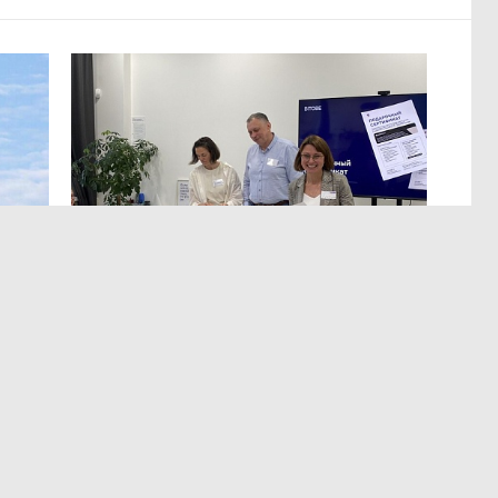
МЕРОПРИЯТИЯ
,Вчера 13:12
ЭРА осознанных решений
в Лектории BITOBE
мире,
Для эффективного лидерства необходимы точные
т
и практичные данные о сильных сторонах,
а
ограничениях, мотивации и поведенческих рисках.