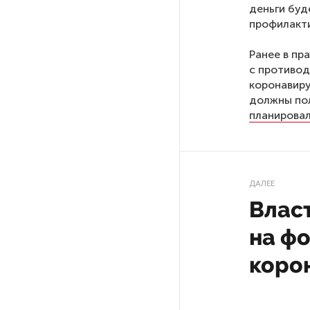
деньги буд
профилакти
На выборах в Госдуму «Единая
Россия» будет первой
Ранее в пр
в бюллетене
с противо
коронавиру
должны пол
В Петербурге на торги
планирова
выставили «Вечера на хуторе
близ Диканьки»
До конца года в Мурманской
ДАЛЕЕ
области установят системы
для борьбы с обледенением
Влас
на энергосетях
на ф
Экс-полицейского
коро
подозревают в убийстве
знакомого в Петербурге 2 года
назад