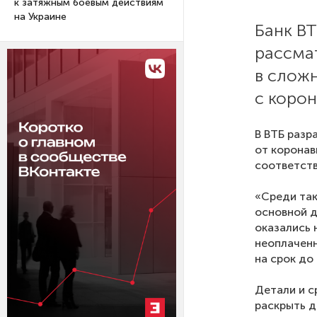
к затяжным боевым действиям
на Украине
Банк ВТ
рассма
в слож
с коро
В ВТБ разр
от коронав
соответств
«Среди так
основной д
оказались 
неоплаченн
на срок до
Детали и с
раскрыть д