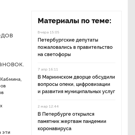
Материалы по теме:
Вчера 15:05
рдов
Петербургские депутаты
пожаловались в правительство
на светофоры
ановок.
7 апр 16:11
В Мариинском дворце обсудили
 Кабмина,
вопросы опеки, цифровизации
тов
и развития муниципальных услуг
ов
х
2 мар 12:44
В Петербурге открылся
памятник жертвам пандемии
коронавируса
 эти