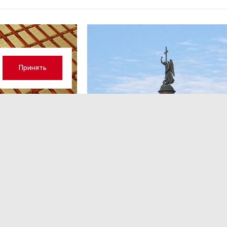
Принять
ОБЩЕСТВО
,Вчера 13:17
 волатильность?
Картина недели: 31 июля — 7
августа
 наращивает покупку
Рассказываем о главных событиях в России и 
которые произошли с 31 июля по 7 августа — о
теракта в Москве до одобрения строительств
комплекса «Лахта Центр 2».