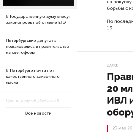
на покупку
борьбы с к
В Государственную думу внесут
По последн
законопроект об отмене ЕГЭ
19.
Петербургские депутаты
пожаловались в правительство
на светофоры
ДАЛЕЕ
В Петербурге почти нет
Прав
качественного сливочного
масла
20 мл
ИВЛ 
Суд по делу об убийстве 9-
летнего мальчика
обор
из Петербурга будет закрытым
Все новости
23 мар 20
Университеты и колледжи