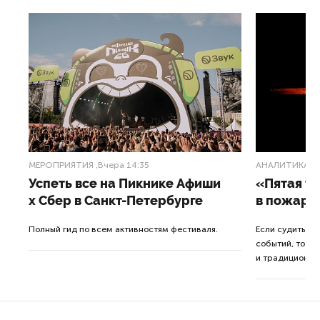
МЕРОПРИЯТИЯ
,Вчера 14:35
АНАЛИТИКА
,3
Успеть все на Пикнике Афиши
«Пятая т
x Сбер в Санкт-Петербурге
в пожарн
от
Полный гид по всем активностям фестиваля.
Если судить п
событий, то де
ор.
и традиционна