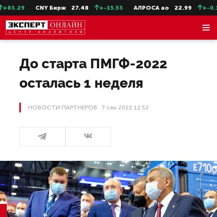
.29
CNY Бирж
27.48
+-15.53
АЛРОСА ао
22.99
+-0.11
До старта ПМГФ-2022
осталась 1 неделя
НОВОСТИ ПАРТНЕРОВ
7 сен 2022 12:52