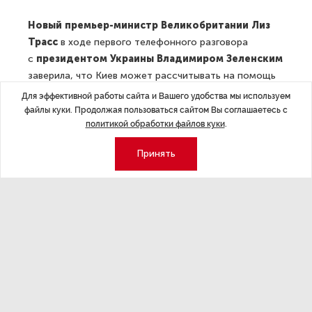
Новый премьер-министр Великобритании Лиз
Трасс
в ходе первого телефонного разговора
с
президентом Украины Владимиром Зеленским
заверила, что Киев может рассчитывать на помощь
Лондона, сообщает офис британского премьера.
Для эффективной работы сайта и Вашего удобства мы используем
«После вступления в должность премьер-министр
файлы куки. Продолжая пользоваться сайтом Вы соглашаетесь с
политикой обработки файлов куки
.
Трасс впервые поговорила с президентом Зеленским;
в ходе разговора она подтвердила украинскому
Принять
лидеру, что он может рассчитывать на ее полную
поддержку, и Украина может рассчитывать на помощь
Великобритании в долгосрочной перспективе», —
говорится в сообщении. Кроме того, Трасс «была рада
принять приглашение» от Зеленского посетить
Украину «в «ближайшее время».
Президент США Джо Байден
не считает хорошей
идеей
внесение России в список стран-спонсоров
терроризма
, и это его окончательное слово, заявила