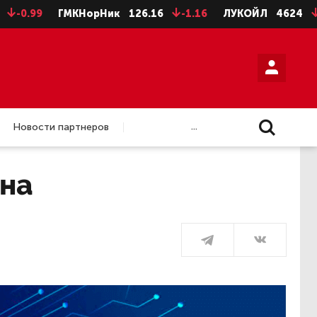
ГМКНорНик
126.16
-1.16
ЛУКОЙЛ
4624
-8
НЛМ
...
Новости партнеров
ана