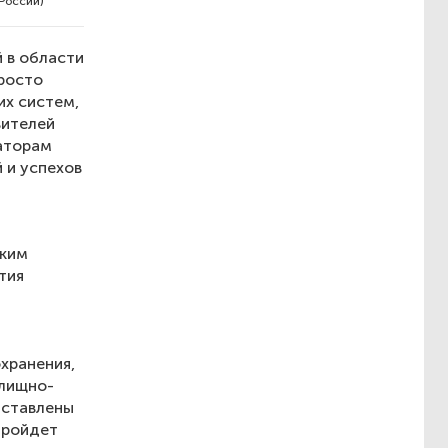
России)
 в области
росто
их систем,
вителей
заторам
 и успехов
ским
тия
хранения,
илищно-
дставлены
пройдет