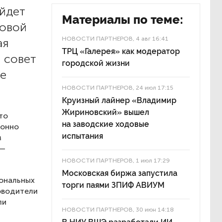
ойдет
Материалы по теме:
ровой
НОВОСТИ ПАРТНЕРОВ
, 4 авг 16:41
ая
ТРЦ «Галерея» как модератор
 совет
городской жизни
ее
НОВОСТИ ПАРТНЕРОВ
, 24 июл 17:15
Круизный лайнер «Владимир
Жириновский» вышел
то
на заводские ходовые
ионно
испытания
м
 —
НОВОСТИ ПАРТНЕРОВ
, 1 июл 17:29
Московская биржа запустила
иональных
торги паями ЗПИФ АВИУМ
оводители
ли
НОВОСТИ ПАРТНЕРОВ
, 30 июн 14:18