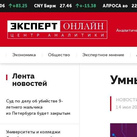
.25
CNY Бирж
27.46
+-15.38
АЛРОСА ао
22.99
-0.
Аналитич
Экономика
Общество
Экспертное мнение
Недвижимость
Лента
Умн
новостей
НОВОСТИ
Суд по делу об убийстве 9-
летнего мальчика
14 июл 20
из Петербурга будет закрытым
Университеты и колледжи