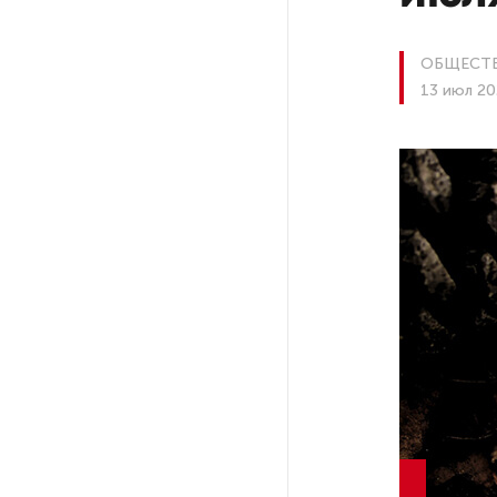
На петербургских АЗС сняли
ОБЩЕСТ
большинство ограничений
13 июл 20
В Госдуме рассказали, что
ждет Европу при ядерной
войне
В «СТГТ» состоялся «День
семьи» — праздник,
объединяющий поколения
Проект строительства
небоскреба «Лахта Центр 2»
в Петербурге одобрили
Россия может столкнуться