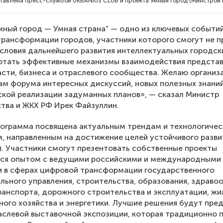
авлена пресс-службой URBANIUS CLUB и проекта Умный город (Минстрой 
ный город — Умная страна“ — одно из ключевых событий
рансформации городов, участники которого смогут не п
словия дальнейшего развития интеллектуальных городск
ботать эффективные механизмы взаимодействия предста
асти, бизнеса и отраслевого сообщества. Желаю органи
ам форума интересных дискуссий, новых полезных знаний
ской реализации задуманных планов», — сказал Министр
тва и ЖКХ РФ Ирек Файзуллин.
рограмма посвящена актуальным трендам и технологиче
, направленным на достижение целей устойчивого разви
. Участники смогут презентовать собственные проекты
ься опытом с ведущими российскими и международными
 в сферах цифровой трансформации государственного
льного управления, строительства, образования, здравоо
ранспорта, дорожного строительства и эксплуатации, ж
ого хозяйства и энергетики. Лучшие решения будут пре
слевой выставочной экспозиции, которая традиционно 