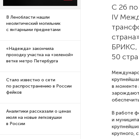
С 26 по
IV Меж
В Ленобласти нашли
неолитический могильник
трансф
с янтарными предметами
страна
БРИКС,
«Надежда» закончила
50 стра
проходку участка на «зеленой»
ветке метро Петербурга
Междунаро
крупнейшая
Стало известно о сети
в моменте
по распространению в России
фейков
зарождаютс
обеспечить
Аналитики рассказали о ценах
В работе ф
июля на новые легковушки
и муниципа
в России
крупнейших
крупного, 