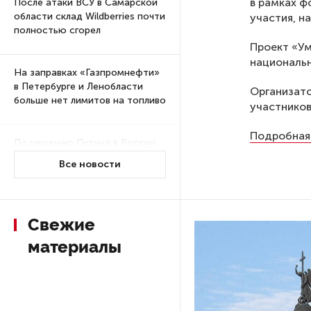
в рамках ф
После атаки ВСУ в Самарской
области склад Wildberries почти
участия, н
полностью сгорел
Проект «Ум
национальн
На заправках «Газпромнефти»
в Петербурге и Ленобласти
Организато
больше нет лимитов на топливо
участников
Подробная
По решению Путина в России
будут мониторить цены
Все новости
на продукты
Власти Петербурга заявили
Свежие
о «скоординированных атаках»
на аккаунты депутатов
материалы
Стала известна программа
празднования 105-летия
Республики Коми