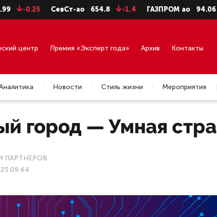
25
СевСт-ао
654.8
-1.4
ГАЗПРОМ ао
94.06
-0.99
еский центр
Премия «Эксперт года»
Архив
Контакты
Аналитика
Новости
Стиль жизни
Мероприятия
ый город — Умная стр
 ПАРТНЕРОВ
23 09:44