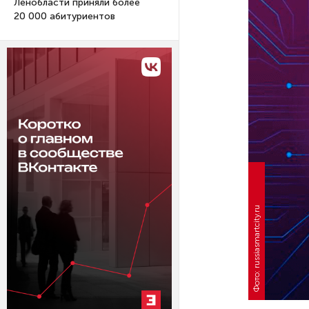
Ленобласти приняли более
20 000 абитуриентов
Фото: russiasmartcity.ru