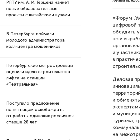
Афиша предост
РГПУ им. А. И. Герцена начнет
новые образовательные
проекты с китайскими вузами
«Форум „Ум
цифровой т
обсудить у
В Петербурге поймали
но и выра
молодого администратора
органов вл
колл-центра мошенников
и участник
в практиче
Петербургские метростроевцы
строительс
оценили идею строительства
лифта на станции
Деловая п
«Театральная»
инновациям
территорий
и обменят
Поступило предложение
экспертами
по пятницам освобождать
и муниципа
от работы одиноких россиянок
туризма, т
старше 28 лет
коммунальн
на межотра