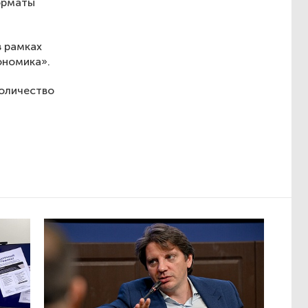
орматы
в рамках
ономика».
Количество