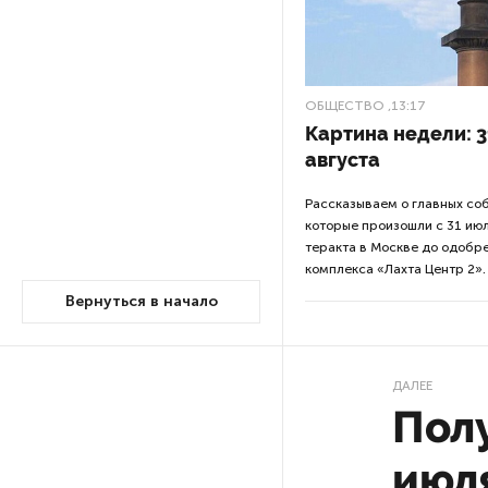
Путин провел совещание
с руководством
ОБЩЕСТВО
,13:17
Минобороны РФ: главные
Картина недели: 3
заявления президента
августа
В Мурманской области создали
Рассказываем о главных соб
приложение для фиксации
которые произошли с 31 июл
инвазионных растений
теракта в Москве до одобр
комплекса «Лахта Центр 2».
Вернуться в начало
Петербуржца будут судить
за попытку вынести
из магазина 47 плиток
шоколада
ДАЛЕЕ
Полу
В Петербурге осудили
похитителей подростка,
июл
требовавших за него выкуп