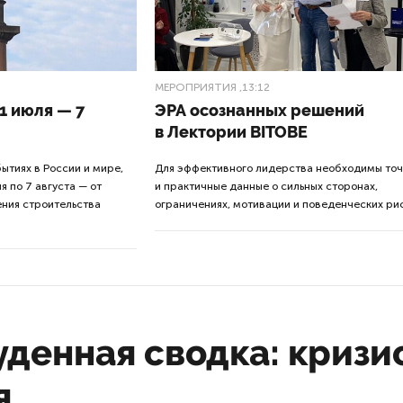
МЕРОПРИЯТИЯ
,13:12
1 июля — 7
ЭРА осознанных решений
в Лектории BITOBE
ытиях в России и мире,
Для эффективного лидерства необходимы то
я по 7 августа — от
и практичные данные о сильных сторонах,
ения строительства
ограничениях, мотивации и поведенческих рис
денная сводка: кризис
я