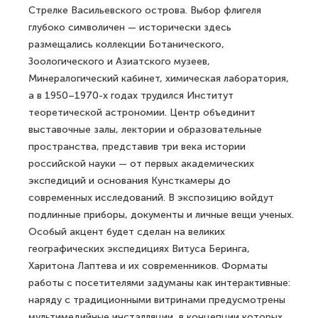
Стрелке Васильевского острова. Выбор флигеля
глубоко символичен — исторически здесь
размещались коллекции Ботанического,
Зоологического и Азиатского музеев,
Минералогический кабинет, химическая лаборатория,
а в 1950–1970-х годах трудился Институт
теоретической астрономии. Центр объединит
выставочные залы, лектории и образовательные
пространства, представив три века истории
российской науки — от первых академических
экспедиций и основания Кунсткамеры до
современных исследований. В экспозицию войдут
подлинные приборы, документы и личные вещи ученых.
Особый акцент будет сделан на великих
географических экспедициях Витуса Беринга,
Харитона Лаптева и их современников. Форматы
работы с посетителями задуманы как интерактивные:
наряду с традиционными витринами предусмотрены
мультимедийные инсталляции, в концепции которых