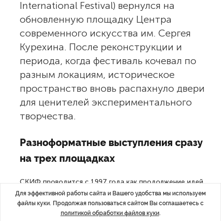
International Festival) вернулся на
обновленную площадку Центра
современного искусства им. Сергея
Курехина. После реконструкции и
периода, когда фестиваль кочевал по
разным локациям, историческое
пространство вновь распахнуло двери
для ценителей экспериментального
творчества.
Разноформатные выступления сразу
на трех площадках
СКИФ проводится с 1997 года как продолжение идей
легендарной «Поп-механики» Сергея Курехина.
Для эффективной работы сайта и Вашего удобства мы используем
файлы куки. Продолжая пользоваться сайтом Вы соглашаетесь с
Фестиваль объединяет различные формы
политикой обработки файлов куки
.
современного искусства: от экспериментальной