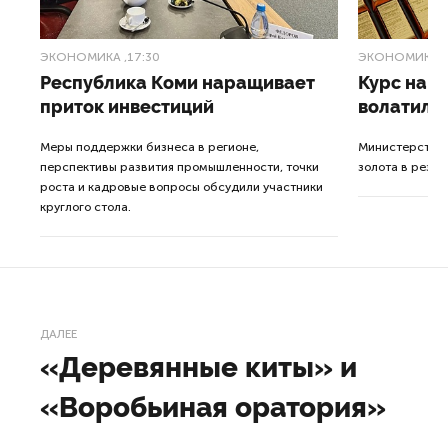
ЭКОНОМИКА
,17:30
ЭКОНОМИКА
,
Республика Коми наращивает
Курс на 
приток инвестиций
волатиль
Меры поддержки бизнеса в регионе,
Министерство 
перспективы развития промышленности, точки
золота в резер
роста и кадровые вопросы обсудили участники
круглого стола.
ДАЛЕЕ
«Деревянные киты» и
«Воробьиная оратория»