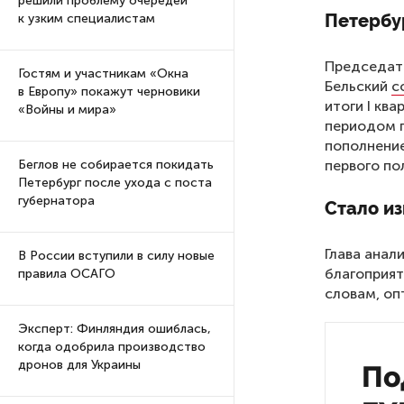
решили проблему очередей
Петербу
к узким специалистам
Председат
Гостям и участникам «Окна
Бельский
с
в Европу» покажут черновики
итоги I кв
«Войны и мира»
периодом 
пополнение
первого по
Беглов не собирается покидать
Петербург после ухода с поста
губернатора
Стало из
Глава анал
В России вступили в силу новые
благоприят
правила ОСАГО
словам, оп
Эксперт: Финляндия ошиблась,
когда одобрила производство
дронов для Украины
По