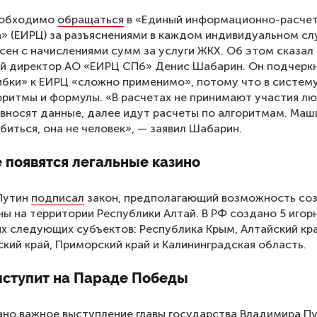
еобходимо
обращаться
в «Единый информационно-расчет
» (ЕИРЦ) за разъяснениями в каждом индивидуальном слу
асен с начислениями сумм за услуги ЖКХ. Об этом сказал
й директор АО «ЕИРЦ СПб» Денис Шабарин. Он подчеркн
бки» к ЕИРЦ «сложно применимо», потому что в систем
оритмы и формулы. «В расчетах не принимают участия лю
 вносят данные, далее идут расчеты по алгоритмам. Маш
иться, она не человек», — заявил Шабарин.
 появятся легальные казино
Путин
подписал
закон, предполагающий возможность со
ны на территории Республики Алтай. В РФ создано 5 игор
х следующих субъектов: Республика Крым, Алтайский кра
кий край, Приморский край и Калининградская область.
ыступит на Параде Победы
ано
важное выступление главы государства Владимира Пу