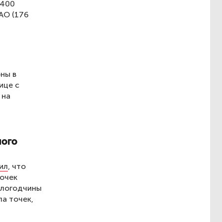
 400
АО (176
оны в
ице с
 на
ного
ил
, что
точек
ологодчины
а точек,