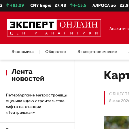
.29
CNY Бирж
27.48
+-15.5
АЛРОСА ао
22.99
+-0.
Аналитич
Экономика
Общество
Экспертное мнение
Недвижимость
Лента
Карт
новостей
ОБЩЕСТ
Петербургские метростроевцы
оценили идею строительства
8 мая 202
лифта на станции
«Театральная»