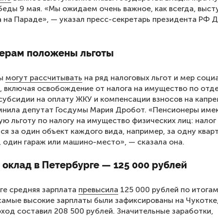
еды 9 мая. «Мы ожидаем очень важное, как всегда, выст
 на Параде», — указал пресс-секретарь президента РФ 
ерам положены льготы
ры
могут рассчитывать
на ряд налоговых льгот и мер соци
 включая освобождение от налога на имущество по отд
субсидии на оплату ЖКУ и компенсации взносов на капре
мнила депутат Госдумы Мария Дробот. «Пенсионеры име
ю льготу по налогу на имущество физических лиц: налог
ся за один объект каждого вида, например, за одну квар
 один гараж или машино-место», — сказала она.
оклад в Петербурге — 125 000 рублей
ге средняя зарплата
превысила
125 000 рублей по итогам
самые высокие зарплаты были зафиксированы на Чукотке,
ход составил 208 500 рублей. Значительные заработки,