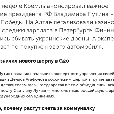
й неделе Кремль анонсировал важное
ние президента РФ Владимира Путина н
Победы. На Алтае легализовали казино
 средняя зарплата в Петербурге. Финн
ись сбивать украинские дроны. А эксп
вет по покупке нового автомобиля.
значил нового шерпу в G20
Путин
назначил
начальника экспертного управления свое
ции Дениса Агафонова российским шерпой в Группе два
едставителем главы государства в этом объединении. Аг
 посту Светлану Лукаш — многолетнюю российскую шер
ждународных объединениях.
, почему растут счета за коммуналку