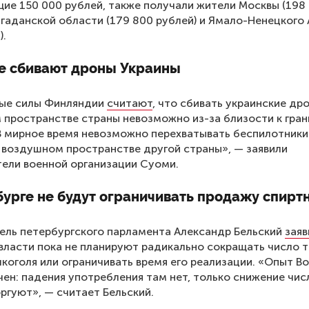
е 150 000 рублей, также получали жители Москвы (198
агаданской области (179 800 рублей) и Ямало-Ненецкого 
).
е сбивают дроны Украины
ые силы Финляндии
считают
, что сбивать украинские др
пространстве страны невозможно из-за близости к гран
В мирное время невозможно перехватывать беспилотники
в воздушном пространстве другой страны», — заявили
ели военной организации Суоми.
урге не будут ограничивать продажу спирт
ль петербургского парламента Александр Бельский
заяв
власти пока не планируют радикально сокращать число 
коголя или ограничивать время его реализации. «Опыт В
ен: падения употребления там нет, только снижение числ
ргуют», — считает Бельский.