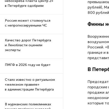
небоскреба «Лахта Центр 2»
превышающи
в Петербурге одобрили
рублей), М
800 рублей
Россия может столкнуться
Финны н
с непрогнозируемыми ЧС
Вооруженн
Качество дорог Петербурга
воздушном 
и Ленобласти оценили
Россией. «
эксперты
границе и 
представит
ПМГФ в 2026 году не будет
В Петерб
Стало известно о ритуальном
Председате
«железном правиле»
городские 
в администрации Петербурга
продажи ал
неоднознач
которые то
В мурманских поликлиниках