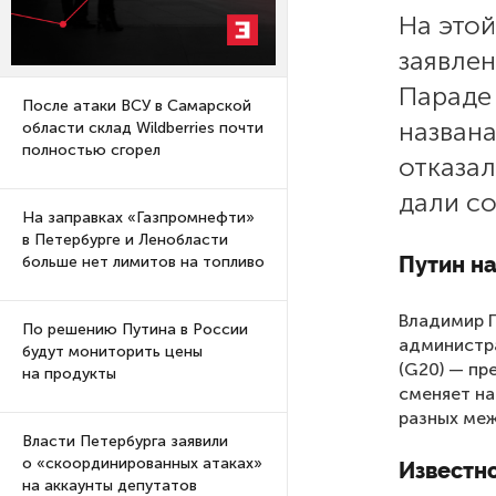
На это
заявле
Параде 
После атаки ВСУ в Самарской
названа
области склад Wildberries почти
полностью сгорел
отказал
дали со
На заправках «Газпромнефти»
в Петербурге и Ленобласти
Путин на
больше нет лимитов на топливо
Владимир 
По решению Путина в России
администра
будут мониторить цены
(G20) — пр
на продукты
сменяет на
разных ме
Власти Петербурга заявили
о «скоординированных атаках»
Известно
на аккаунты депутатов