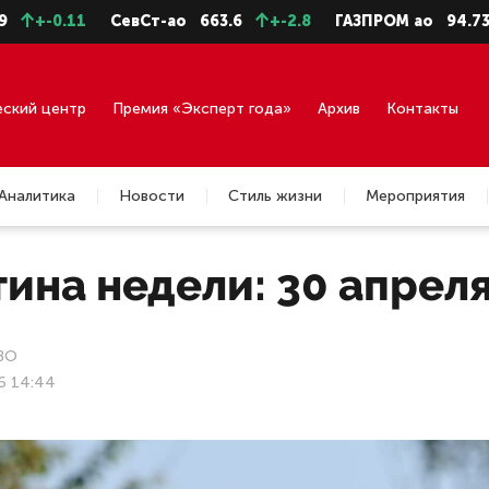
11
СевСт-ао
663.6
+-2.8
ГАЗПРОМ ао
94.73
+-0.4
еский центр
Премия «Эксперт года»
Архив
Контакты
Аналитика
Новости
Стиль жизни
Мероприятия
ина недели: 30 апреля
ВО
6 14:44