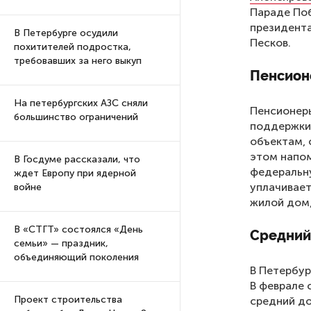
Параде Поб
президента
В Петербурге осудили
Песков.
похитителей подростка,
требовавших за него выкуп
Пенсион
На петербургских АЗС сняли
Пенсионе
большинство ограничений
поддержки,
объектам, 
этом напо
В Госдуме рассказали, что
федеральну
ждет Европу при ядерной
уплачивает
войне
жилой дом,
В «СТГТ» состоялся «День
Средний 
семьи» — праздник,
объединяющий поколения
В Петербур
В феврале 
Проект строительства
средний до