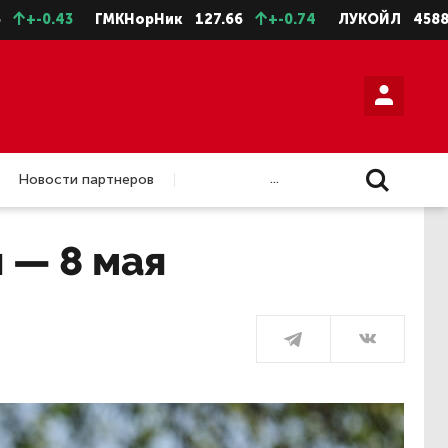
3
ГМКНорНик
127.66
+-0.74
ЛУКОЙЛ
4588.5
+-1
...
Новости партнеров
 — 8 мая