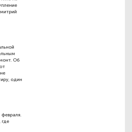
упление
Дмитрий
альной
ельным
монт. Об
ют
 не
тиру, один
 февраля.
 где