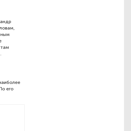
сандр
ловам,
ичным
е
атам
.
наиболее
По его