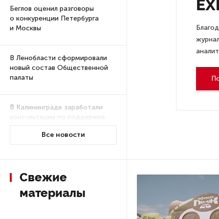
EX
Беглов оценил разговоры
о конкуренции Петербурга
Благод
и Москвы
журнал
аналит
В Ленобласти сформировали
новый состав Общественной
палаты
П
В Калининграде заработали
консультации по поддержке
бизнеса для ветеранов СВО
Все новости
В Великом Новгороде
обнаружили топор XV века
Свежие
и украшения
материалы
В Коми растет число лесных
пожаров