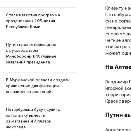
Клиенту н
Петербурга
Стала известна программа
он не согл
празднования 105-летия
Республики Коми
генеральны
слово «оши
четкие алг
Путин провел совещание
только раз
с руководством
может ошиб
Минобороны РФ: главные
заявления президента
На Алтае
В Мурманской области создали
Владимир 
приложение для фиксации
игорной зо
инвазионных растений
территория
Краснодарс
Петербуржца будут судить
Путин в
за попытку вынести
из магазина 47 плиток
шоколада
Анонсиров