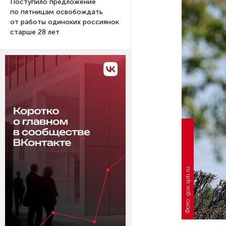
Поступило предложение
по пятницам освобождать
от работы одиноких россиянок
старше 28 лет
Фото: gov.spb.ru