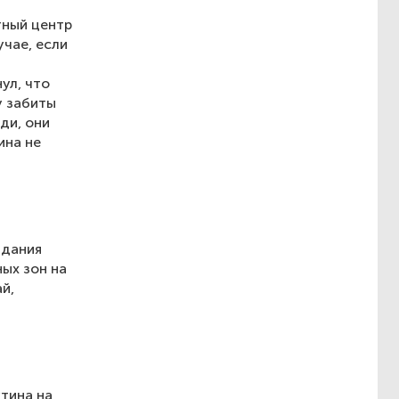
ный центр
чае, если
ул, что
у забиты
ди, они
ина не
здания
ных зон на
й,
тина на