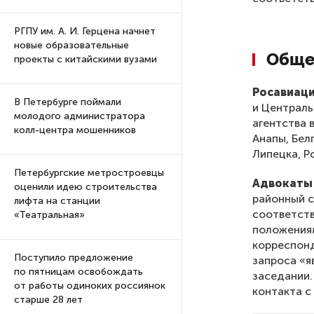
РГПУ им. А. И. Герцена начнет
новые образовательные
Обще
проекты с китайскими вузами
Росавиаци
В Петербурге поймали
и Централь
молодого администратора
агентства 
колл-центра мошенников
Анапы, Бел
Липецка, Р
Петербургские метростроевцы
Адвокаты
оценили идею строительства
районный с
лифта на станции
соответств
«Театральная»
положениям
корреспонд
Поступило предложение
запроса «я
по пятницам освобождать
заседании.
от работы одиноких россиянок
контакта с
старше 28 лет