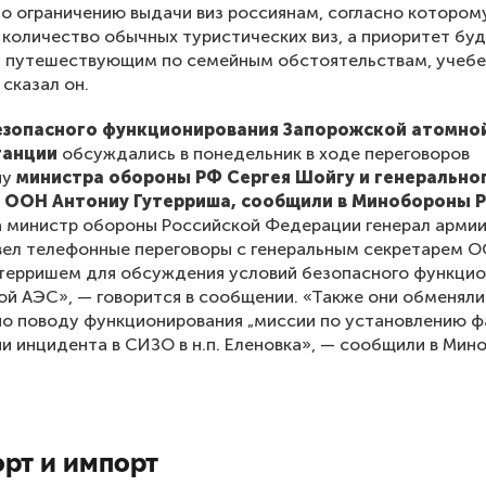
о ограничению выдачи виз россиянам, согласно котором
количество обычных туристических виз, а приоритет бу
я путешествующим по семейным обстоятельствам, учебе
 сказал он.
езопасного функционирования Запорожской атомно
танции
обсуждались в понедельник в ходе переговоров
ну
министра обороны РФ Сергея Шойгу и генерально
 ООН Антониу Гутерриша, сообщили в Минобороны 
а министр обороны Российской Федерации генерал армии
вел телефонные переговоры с генеральным секретарем 
терришем для обсуждения условий безопасного функци
й АЭС», — говорится в сообщении. «Также они обменяли
о поводу функционирования „миссии по установлению ф
и инцидента в СИЗО в н.п. Еленовка», — сообщили в Ми
рт и импорт