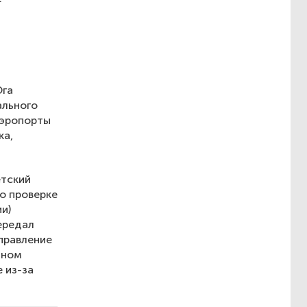
Юга
ального
аэропорты
ка,
етский
о проверке
и)
ередал
правление
бном
е из-за