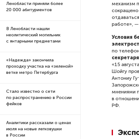
механизм п
Ленобласти приняли более
20 000 абитуриентов
сокращено 
отдаватьс
работе», —
В Ленобласти нашли
неолитический могильник
Условия б
с янтарными предметами
электрос
по телефо
секретаря
«Надежда» закончила
«15 август
проходку участка на «зеленой»
Шойгу про
ветке метро Петербурга
Антониу Гу
Запорожско
мнениями п
Стало известно о сети
по распространению в России
в отношени
фейков
РФ.
Аналитики рассказали о ценах
июля на новые легковушки
Экспо
в России