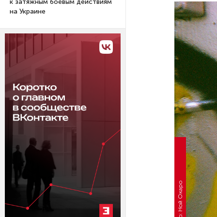
к затяжным боевым действиям
на Украине
Фото: Ной Окаро