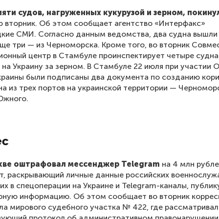
 пяти судов, нагруженных кукурузой и зерном, покин
о вторник. Об этом сообщает агентство «Интерфакс»
цкие СМИ. Согласно данным ведомства, два судна вышли 
ще три — из Черноморска. Кроме того, во вторник Совме
онный центр в Стамбуле проинспектирует четыре судна
 на Украину за зерном. В Стамбуле 22 июля при участии 
краины были подписаны два документа по созданию кор
на из трех портов на украинской территории — Черномор
Южного.
ес
кве оштрафовал мессенджер Telegram
на 4 млн рубле
т, раскрывающий личные данные российских военнослуж
х в спецоперации на Украине и Telegram-каналы, публи
рную информацию. Об этом сообщает во вторник корре
ла мирового судебного участка № 422, где рассматривал
вующий протокол об административном правонарушении