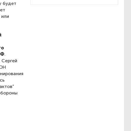
у будет
дет
 или
й
го
РФ
.
 Сергей
ООН
онирования
сь
актов“
нобороны