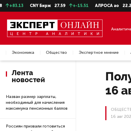
3
CNY Бирж
27.59
+-15.51
АЛРОСА ао
22.28
-0.31
Аналитич
Экономика
Общество
Экспертное мнение
Недвижимость
Лента
Полу
новостей
16 а
Назван размер зарплаты,
необходимый для начисления
максимума пенсионных баллов
ОБЩЕСТ
16 авг 20
Россиян призвали готовиться