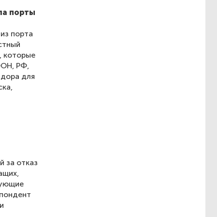
ула порты
из порта
стный
, которые
ООН, РФ,
идора для
ска,
й за отказ
ащих,
кующие
спондент
и
.