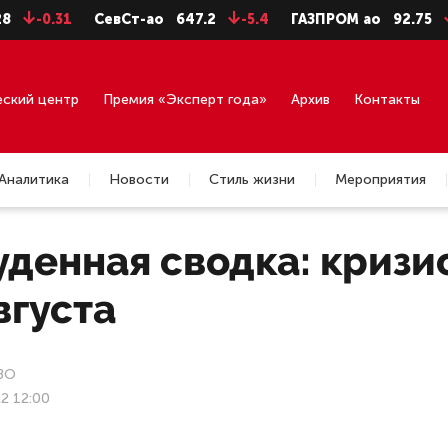
СевСт-ао
647.2
-5.4
ГАЗПРОМ ао
92.75
-0.71
еский центр
Премия «Эксперт года»
Архив
Контакты
Аналитика
Новости
Стиль жизни
Мероприятия
денная сводка: кризис
вгуста
ВО
22 12:00