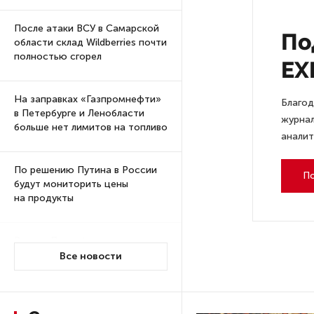
После атаки ВСУ в Самарской
По
области склад Wildberries почти
полностью сгорел
EX
На заправках «Газпромнефти»
Благод
в Петербурге и Ленобласти
журнал
больше нет лимитов на топливо
аналит
По решению Путина в России
П
будут мониторить цены
на продукты
Власти Петербурга заявили
о «скоординированных атаках»
Все новости
на аккаунты депутатов
Стала известна программа