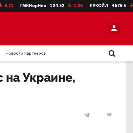
ГМКНорНик
124.52
-1.26
ЛУКОЙЛ
4675.5
-28.5
Н
...
Новости партнеров
 на Украине,