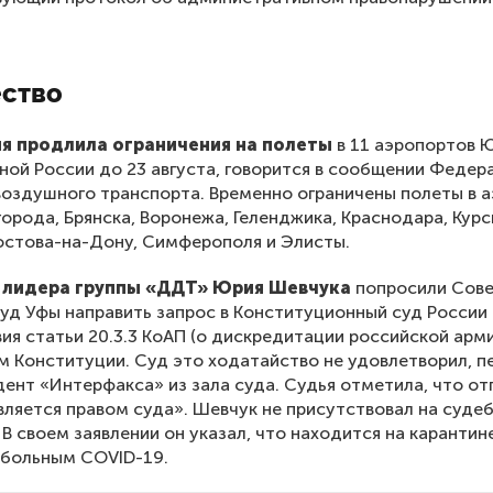
ство
я продлила ограничения на полеты
в 11 аэропортов 
ной России до 23 августа, говорится в сообщении Федер
воздушного транспорта. Временно ограничены полеты в 
города, Брянска, Воронежа, Геленджика, Краснодара, Курс
остова-на-Дону, Симферополя и Элисты.
 лидера группы «ДДТ» Юрия Шевчука
попросили Сов
уд Уфы направить запрос в Конституционный суд России 
ия статьи 20.3.3 КоАП (о дискредитации российской арми
 Конституции. Суд это ходатайство не удовлетворил, п
ент «Интерфакса» из зала суда. Судья отметила, что от
вляется правом суда». Шевчук не присутствовал на суде
 В своем заявлении он указал, что находится на карантин
 больным COVID-19.