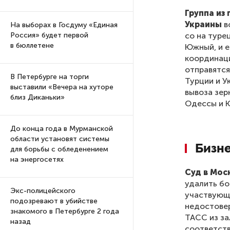
Группа из
Украины
в
На выборах в Госдуму «Единая
со на туре
Россия» будет первой
в бюллетене
Южный, и е
координаци
отправятся
В Петербурге на торги
Турции и У
выставили «Вечера на хуторе
вывоза зер
близ Диканьки»
Одессы и 
До конца года в Мурманской
области установят системы
Бизн
для борьбы с обледенением
на энергосетях
Суд в Мос
удалить бо
Экс-полицейского
участвующи
подозревают в убийстве
недостове
знакомого в Петербурге 2 года
ТАСС из за
назад
соответст