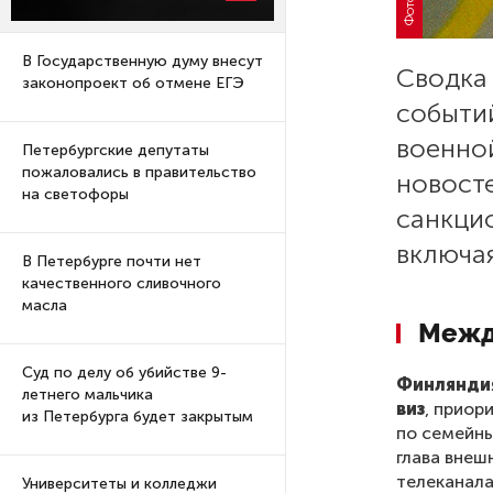
В Государственную думу внесут
Сводка
законопроект об отмене ЕГЭ
событий
военно
Петербургские депутаты
пожаловались в правительство
новост
на светофоры
санкци
включая
В Петербурге почти нет
качественного сливочного
масла
Межд
Суд по делу об убийстве 9-
Финляндия
летнего мальчика
виз
, приор
из Петербурга будет закрытым
по семейны
глава внеш
телеканала
Университеты и колледжи