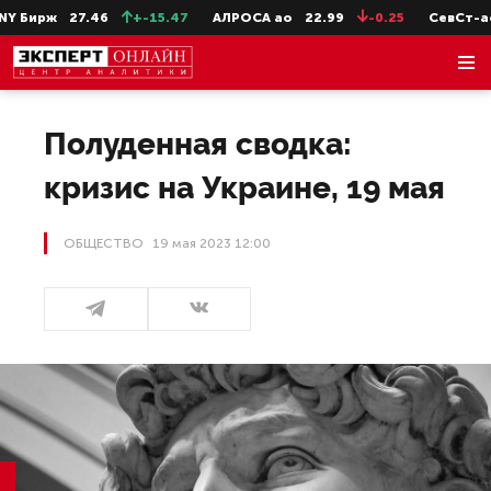
27.46
+-15.47
АЛРОСА ао
22.99
-0.25
СевСт-ао
654.
Полуденная сводка:
кризис на Украине, 19 мая
ОБЩЕСТВО
19 мая 2023 12:00