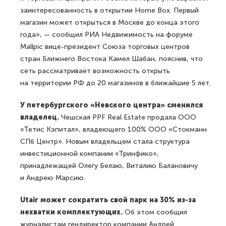
заинтересованность в открытии Home Box. Первый
магазин может открыться в Москве до конца этого
года», — сообщил РИА Недвижимость на форуме
Mallpic вице-президент Союза торговых центров
стран Ближнего Востока Камел Шабан, пояснив, что
сеть рассматривает возможность открыть
на территории РФ до 20 магазинов в ближайшие 5 лет.
У петербургского «Невского центра» сменился
владелец.
Чешская PPF Real Estate продала ООО
«Тетис Кэпитал», владеющего 100% ООО «Стокманн
СПб Центр». Новым владельцем стала структура
инвестиционной компании «Тринфико»,
принадлежащей Олегу Белаю, Виталию Балановичу
и Андрею Марсию.
Utair может сократить свой парк на 30% из-за
нехватки комплектующих.
Об этом сообщил
журналистам гендиректор компании Андрей