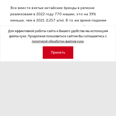
Все вместе взятые китайские бренды в регионе
реализовали в 2022 году 770 машин, это на 39%
меньше, чем в 2021 (1257 а/м). В то же время падение
локального рынка оказалось не столь глубоким, как
Для эффективной работы сайта и Вашего удобства мы используем
на общефедеральном уровне (-59%). При этом доля
файлы куки. Продолжая пользоваться сайтом Вы соглашаетесь с
«чайна-марок» на авторынке региона увеличилась
политикой обработки файлов куки
.
за год до 17%. Среди «китайцев» тройка лидеров
не изменилась с прошлого года — это по-прежнему
Принять
Haval, Geely и Chery.
«Более трети в общем объеме продаж — 36% — занял
бренд Lada, второе место сохранил за собой KIA,
а вот на третье место — вместо упавшего на седьмую
позицию в рейтинге Renault — выдвинулся UAZ,
в отличие от конкурентов лишь на 20% сокративший
продажи год к году, — поясняет Иван Сибиряков.
— Таким образом Lada несколько упрочила свое
лидерство, поскольку по итогам 2021 года ее доля