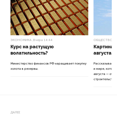
ЭКОНОМИКА
,Вчера 14:44
ОБЩЕСТВО
,В
Курс на растущую
Картина н
волатильность?
августа
ные
Министерство финансов РФ наращивает покупку
Рассказываем 
золота в резервы.
и мире, которы
августа — от т
строительства 
ДАЛЕЕ