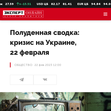
.59
+-15.51
USD ЦБ
82.17
81.41
EUR ЦБ
94.84
94.06
U
Полуденная сводка:
кризис на Украине,
22 февраля
ОБЩЕСТВО
22 фев 2023 12:00