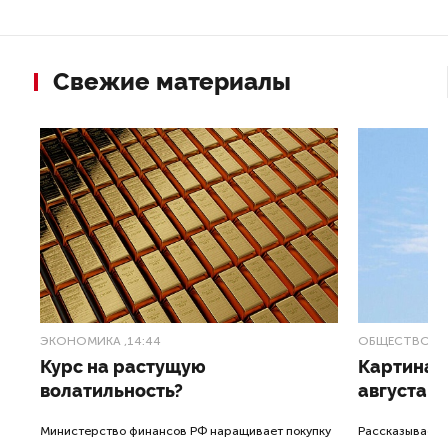
Свежие материалы
ЭКОНОМИКА
,14:44
ОБЩЕСТВО
,1
Курс на растущую
Картина н
волатильность?
августа
ные
Министерство финансов РФ наращивает покупку
Рассказываем 