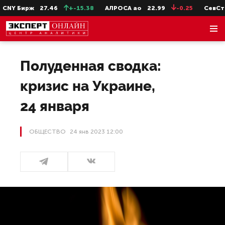
Бирж
27.46
+-15.38
АЛРОСА ао
22.99
-0.25
СевСт-ао
Полуденная сводка:
кризис на Украине,
24 января
ОБЩЕСТВО
24 янв 2023 12:00