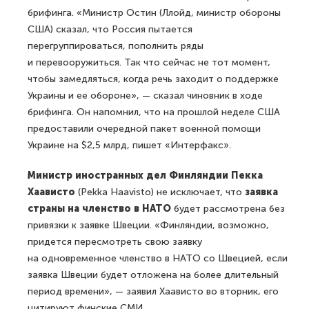
брифинга. «Министр Остин (Ллойд, министр обороны
США) сказал, что Россия пытается
перегруппироваться, пополнить ряды
и перевооружиться. Так что сейчас не тот момент,
чтобы замедляться, когда речь заходит о поддержке
Украины и ее обороне», — сказал чиновник в ходе
брифинга. Он напомнил, что на прошлой неделе США
предоставили очередной пакет военной помощи
Украине на $2,5 млрд, пишет «Интерфакс».
Министр иностранных дел Финляндии Пекка
Хаависто
(Pekka Haavisto) не исключает, что
заявка
страны на членство в НАТО
будет рассмотрена без
привязки к заявке Швеции. «Финляндии, возможно,
придется пересмотреть свою заявку
на одновременное членство в НАТО со Швецией, если
заявка Швеции будет отложена на более длительный
период времени», — заявил Хаависто во вторник, его
цитируют финские СМИ.