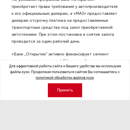
приобретает права требования у автопроизводителя
к его официальным дилерам, а «МАЗ» предоставляет
дилерам отсрочку платежа на предоставляемые
транспортные средства под залог приобретаемой
автотехники. При этом постановка и снятие залога
проводится за один рабочий день.
«Банк „Открытие“ активно финансирует сегмент
грузового транспорта и LCV, который в последнее
Для эффективной работы сайта и Вашего удобства мы используем
время демонстрирует уверенный рост. Партнерство
файлы куки. Продолжая пользоваться сайтом Вы соглашаетесь с
с одной из самых популярных марок на рынке —
политикой обработки файлов куки
.
компанией „МАЗ“ даст дополнительные возможности
для развития в условиях ухода с российского рынка
Принять
основных иностранных производителей грузовых
автомобилей», — уточняет Анна Гордеева, директор
департамента корпоративного бизнеса «Открытие
Авто».
Для дилерских центров в рамках финансирования