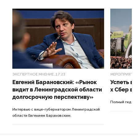
ЭКСПЕРТНОЕ МНЕНИЕ
,17:23
МЕРОПРИЯТИ
Евгений Барановский: «Рынок
Успеть вс
видит в Ленинградской области
x Сбер в 
долгосрочную перспективу»
ле
Полный гид по
Интервью с вице-губернатором Ленинградской
а.
области Евгением Барановским.