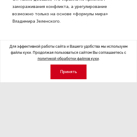
замораживания конфликта, а урегулирование
возможно только на основе «формулы мира»
Владимира Зеленского.
Переговоры России
Для эффективной работы сайта и Вашего удобства мы используем
файлы куки. Продолжая пользоваться сайтом Вы соглашаетесь с
и Турции
политикой обработки файлов куки
.
Принять
В Сочи 4 сентября прошли российско-турецкие
переговоры президентов России и Украины.
Владимир Путин и Реджеп Тайип Эрдоган по итогам
переговоров провели совместную пресс-
конференцию.
Владимир Путин:
«Хочу сказать, что Россия никогда не отказывалась
от переговоров, и сейчас мы не отказываемся»;