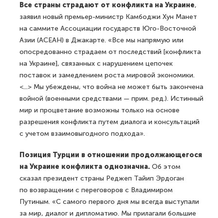
Все страны страдают от конфликта на Украине
,
заявил новый премьер-министр Камбоджи Хун Манет
на саммите Ассоциации государств Юго-Восточной
Азии (АСЕАН) в Джакарте. «Все мы напрямую или
опосредованно страдаем от последствий [конфликта
на Украине], связанных с нарушением цепочек
поставок и замедлением роста мировой экономики.
<...> Мы убеждены, что война не может быть закончена
войной (военными средствами — прим. ред.). Истинный
мир и процветание возможны только на основе
разрешения конфликта путем диалога и консультаций
с учетом взаимовыгодного подхода».
Позиция Турции в отношении продолжающегося
на Украине конфликта однозначна.
Об этом
сказал президент страны Реджеп Тайип Эрдоган
по возвращении с переговоров с Владимиром
Путиным. «С самого первого дня мы всегда выступали
за мир, диалог и дипломатию. Мы прилагали большие