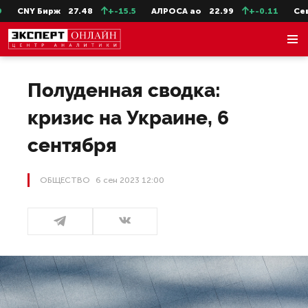
Y Бирж
27.48
+-15.5
АЛРОСА ао
22.99
+-0.11
СевСт-ао
Полуденная сводка:
кризис на Украине, 6
сентября
ОБЩЕСТВО
6 сен 2023 12:00