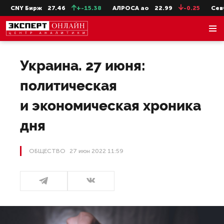
Y Бирж
27.46
+-15.38
АЛРОСА ао
22.99
-0.25
СевСт-ао
Украина. 27 июня:
политическая
и экономическая хроника
дня
ОБЩЕСТВО
27 июн 2022 11:59