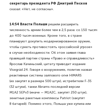
секретарь президента РФ Дмитрий Песков
сказал: «Нет, не согласны».
14:54 Власти Польши
решили расширить
численность армии более чем в 2,5 раза: со 150 тысяч
до 400 тысяч военных. Кроме того, в стране
планируют докупить модернизированное оружие,
чтобы суметь противостоять «российской угрозе»
в случае необходимости. Об этом заявил глава
правящей партии страны «Право и справедливость»
Ярослав Качиньский, цитату приводит издание
Visegrád 24. Говоря о вооружениях, политик назвал
реактивные системы залпового огня HIMARS
(их закупят в размере 500 штук), истребители F-35
(32 штуки), танки Abrams последней версии
M1A2 SEPv3 (иначе — M1A2C, закупят 250 штук),
зенитные ракетные комплексы Patriot (закупят
8 батарей). Помимо этого, Польша уже купила или