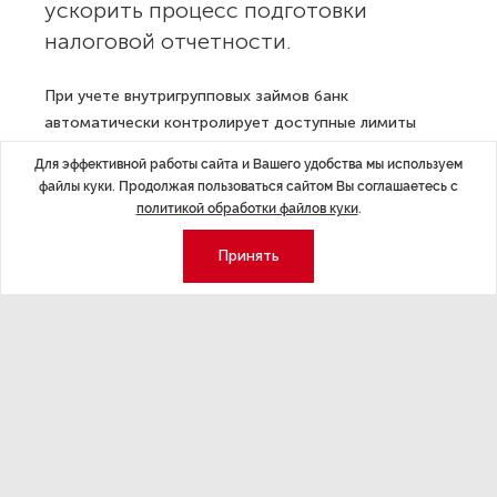
ускорить процесс подготовки
налоговой отчетности.
При учете внутригрупповых займов банк
автоматически контролирует доступные лимиты
в рамках каждого договора, а также проверяет,
Для эффективной работы сайта и Вашего удобства мы используем
является ли договор возобновляемым. Учет договоров
файлы куки. Продолжая пользоваться сайтом Вы соглашаетесь с
может быть «зеркальным»: как от главной компании
политикой обработки файлов куки
.
к дочерней, так и наоборот. Кроме того, при
осуществлении расчетов в платежном поручении
Принять
автоматически прописывается номер договора займа,
что снижает риск ошибок и упрощает подготовку
отчетности. Услугой легко управлять в интернет-банке
«Открытие-Бизнес Онлайн»: клиенты смогут изменить
настройки внутри пула за несколько минут.
«Наше предложение будет особенно востребовано
холдингами с большим объемом внутреннего
финансирования. Автоматический учет займов