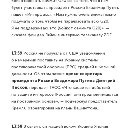
бойкотировать саммит G20 из-за того, что в нем
будет участвовать президент России Владимир Путин,
пишет «Интерфакс». «Нам нужно очень внимательно
подумать о том, чтобы не парализовать всю G20.
Я не поддерживаю это (бойкот саммита G20)», —
сказала фон дер Ляйен в интервью телеканалу ZDF.
13:59
Россия не получала от США уведомлений
о намерении поставить на Украину системы
противоракетной обороны (ПРО) средней и большой
дальности. Об этом заявил
пресс-секретарь
президента России Владимира Путина Дмитрий
Песков
, передает ТАСС. «Что касается действий
по защите интересов [России], они предпринимаются
на постоянной основе», — подчеркнул представитель
Кремля, отреагировав на планы Вашингтона.
13:38
В связи с ситуацией вокруг Украины Япония