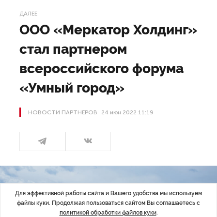
ДАЛЕЕ
ООО «Меркатор Холдинг»
стал партнером
всероссийского форума
«Умный город»
НОВОСТИ ПАРТНЕРОВ
24 июн 2022 11:19
Для эффективной работы сайта и Вашего удобства мы используем
файлы куки. Продолжая пользоваться сайтом Вы соглашаетесь с
политикой обработки файлов куки
.
Ф
е
»