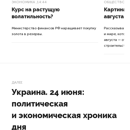
ЭКОНОМИКА
,14:44
ОБЩЕСТВО
,1
Курс на растущую
Картина н
волатильность?
августа
ные
Министерство финансов РФ наращивает покупку
Рассказываем 
золота в резервы.
и мире, которы
августа — от т
строительства 
ДАЛЕЕ
Украина. 24 июня:
политическая
и экономическая хроника
дня