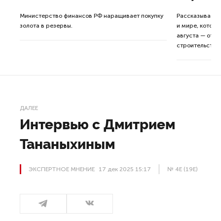
ные
Министерство финансов РФ наращивает покупку
Рассказываем 
золота в резервы.
и мире, которы
августа — от т
строительства 
ДАЛЕЕ
Интервью с Дмитрием
Тананыхиным
ЭКСПЕРТНОЕ МНЕНИЕ
17 дек 2025 15:17
№ 4E (19E)