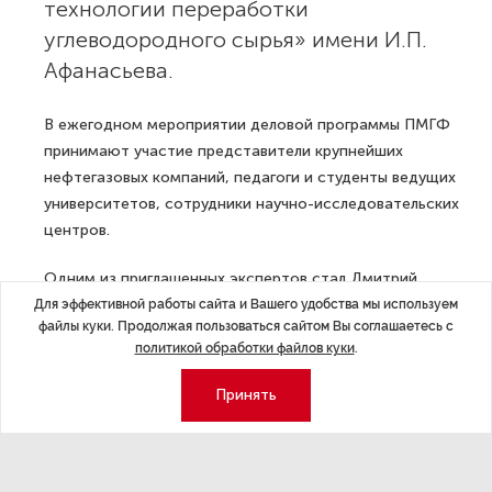
технологии переработки
углеводородного сырья» имени И.П.
Афанасьева.
В ежегодном мероприятии деловой программы ПМГФ
принимают участие представители крупнейших
нефтегазовых компаний, педагоги и студенты ведущих
университетов, сотрудники научно-исследовательских
центров.
Одним из приглашенных экспертов стал Дмитрий
Сергеевич Тананыхин — проректор по реализации
Для эффективной работы сайта и Вашего удобства мы используем
файлы куки. Продолжая пользоваться сайтом Вы соглашаетесь с
Пилотного проекта «Совершенствование системы
политикой обработки файлов куки
.
высшего образования», доцент Кафедра разработки и
эксплуатации нефтяных и газовых месторождений
Принять
Санкт-Петербургского горного университета.