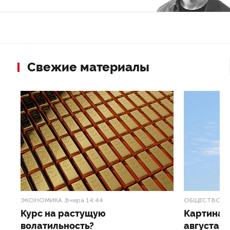
Свежие материалы
ЭКОНОМИКА
,Вчера 14:44
ОБЩЕСТВО
,В
Курс на растущую
Картина н
волатильность?
августа