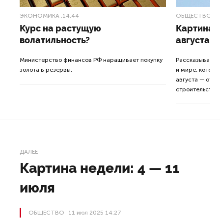
ЭКОНОМИКА
,14:44
ОБЩЕСТВО
,1
Курс на растущую
Картина н
волатильность?
августа
ные
Министерство финансов РФ наращивает покупку
Рассказываем 
золота в резервы.
и мире, которы
августа — от т
строительства 
ДАЛЕЕ
Картина недели: 4 — 11
июля
ОБЩЕСТВО
11 июл 2025 14:27