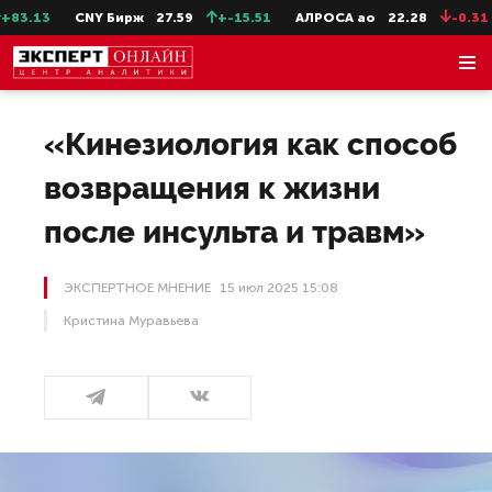
CNY Бирж
27.59
+-15.51
АЛРОСА ао
22.28
-0.31
СевСт
«Кинезиология как способ
возвращения к жизни
после инсульта и травм»
ЭКСПЕРТНОЕ МНЕНИЕ
15 июл 2025 15:08
Кристина Муравьева