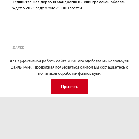
«Удивительная деревня Мандроги» в Ленинградской области
ждет в 2025 году около 25 000 гостей.
ДАЛЕЕ
Роскачество проведет
Для эффективной работы сайта и Вашего удобства мы используем
файлы куки. Продолжая пользоваться сайтом Вы соглашаетесь с
в Петербурге
политикой обработки файлов куки
.
практическую
Принять
конференцию
МЕРОПРИЯТИЯ
9 июл 2025 15:55