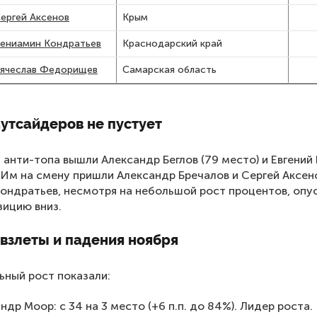
ергей Аксенов
Крым
ениамин Кондратьев
Краснодарский край
ячеслав Федорищев
Самарская область
утсайдеров не пустует
з анти-топа вышли Александр Беглов (79 место) и Евгений
. Им на смену пришли Александр Бречалов и Сергей Аксен
ондратьев, несмотря на небольшой рост процентов, опу
зицию вниз.
взлеты и падения ноября
ный рост показали:
ндр Моор: с 34 на 3 место (+6 п.п. до 84%). Лидер роста.