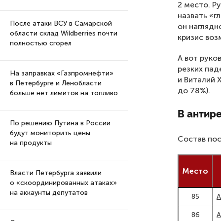
2 место. 
назвать «г
После атаки ВСУ в Самарской
он наглядн
области склад Wildberries почти
кризис воз
полностью сгорел
А вот руко
резких пад
На заправках «Газпромнефти»
и Виталий 
в Петербурге и Ленобласти
до 78%).
больше нет лимитов на топливо
В антир
По решению Путина в России
будут мониторить цены
Состав пос
на продукты
Место
Власти Петербурга заявили
о «скоординированных атаках»
на аккаунты депутатов
85
А
86
А