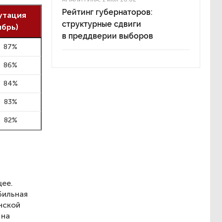
Рейтинг губернаторов:
утация
структурные сдвиги
ябрь)
в преддверии выборов
87%
86%
84%
83%
82%
ее.
бильная
анской
 на