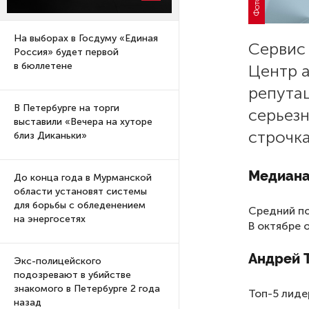
На выборах в Госдуму «Единая
Серви
Россия» будет первой
в бюллетене
Центр 
репутац
В Петербурге на торги
серьезн
выставили «Вечера на хуторе
строчка
близ Диканьки»
Медиана
До конца года в Мурманской
области установят системы
для борьбы с обледенением
Средний по
на энергосетях
В октябре 
Андрей Т
Экс-полицейского
подозревают в убийстве
знакомого в Петербурге 2 года
Топ-5 лид
назад