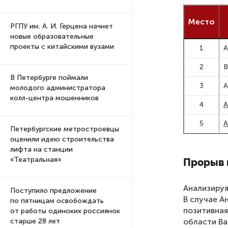
Место
РГПУ им. А. И. Герцена начнет
новые образовательные
проекты с китайскими вузами
1
А
2
В
В Петербурге поймали
3
А
молодого администратора
колл-центра мошенников
4
А
5
А
Петербургские метростроевцы
оценили идею строительства
лифта на станции
«Театральная»
Прорыв 
Анализиру
Поступило предложение
В случае А
по пятницам освобождать
позитивная
от работы одиноких россиянок
области Ва
старше 28 лет