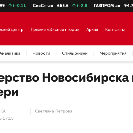
0.11
СевСт-ао
663.6
+-2.8
ГАЗПРОМ ао
94.73
+-0
еский центр
Премия «Эксперт года»
Архив
Контакты
Аналитика
Новости
Стиль жизни
Мероприятия
ерство Новосибирска 
ери
КА
Светлана Петрова
5 17:18