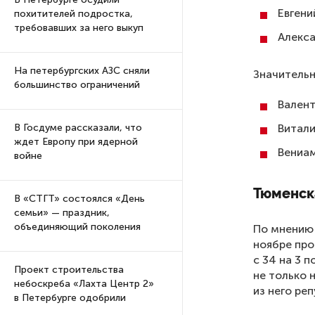
Евгени
похитителей подростка,
требовавших за него выкуп
Алекса
На петербургских АЗС сняли
Значительн
большинство ограничений
Валент
Витали
В Госдуме рассказали, что
ждет Европу при ядерной
Вениам
войне
Тюменска
В «СТГТ» состоялся «День
семьи» — праздник,
объединяющий поколения
По мнению 
ноябре про
с 34 на 3 
Проект строительства
не только 
небоскреба «Лахта Центр 2»
из него ре
в Петербурге одобрили