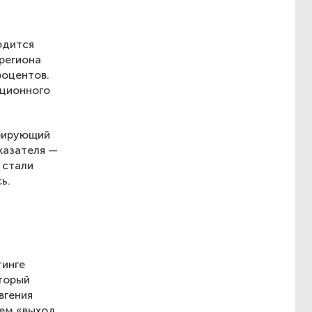
одится
 региона
роцентов.
ационного
трирующий
казателя —
 стали
ь.
тинге
оторый
вгения
ием «выход