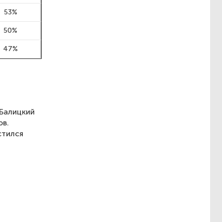
53%
50%
47%
 Балицкий
ов.
стился