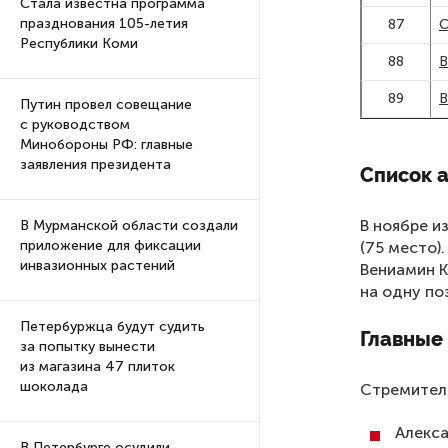
Стала известна программа
празднования 105-летия
87
С
Республики Коми
88
В
89
В
Путин провел совещание
с руководством
Минобороны РФ: главные
заявления президента
Список а
В ноябре и
В Мурманской области создали
приложение для фиксации
(75 место)
инвазионных растений
Вениамин К
на одну по
Петербуржца будут судить
Главные 
за попытку вынести
из магазина 47 плиток
шоколада
Стремитель
Алекса
В Петербурге осудили