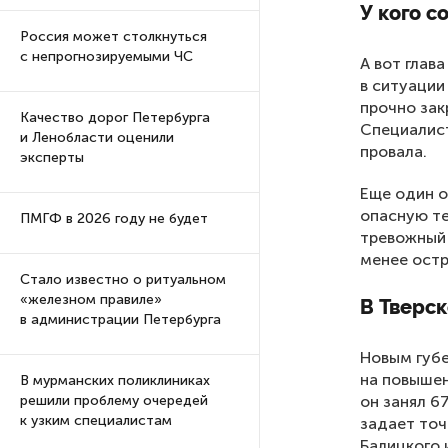
У кого с
Россия может столкнуться
с непрогнозируемыми ЧС
А вот глав
в ситуации
прочно зак
Качество дорог Петербурга
Специалист
и Ленобласти оценили
провала.
эксперты
Еще один 
опасную те
ПМГФ в 2026 году не будет
тревожный 
менее остр
Стало известно о ритуальном
«железном правиле»
В Тверс
в администрации Петербурга
Новым губе
на повышен
В мурманских поликлиниках
он занял 6
решили проблему очередей
к узким специалистам
задает точ
Балицкого 