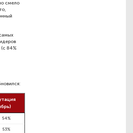
но смело
то,
онный
 самых
лидеров
 (с 84%
бновился:
утация
ябрь)
54%
53%