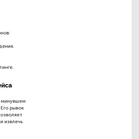
нов:
дения.
тинге.
ейса
в минувшем
 Его рывок
позволяет
и извлечь