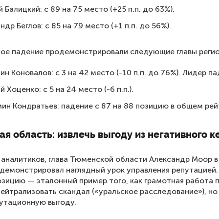
й Балицкий: с 89 на 75 место (+25 п.п. до 63%).
ндр Беглов: с 85 на 79 место (+1 п.п. до 56%).
ое падение продемонстрировали следующие главы регио
ин Коновалов: с 3 на 42 место (-10 п.п. до 76%). Лидер па
й Хоценко: с 5 на 24 место (-6 п.п.).
ин Кондратьев: падение с 87 на 88 позицию в общем рей
я область: извлечь выгоду из негативного к
аналитиков, глава Тюменской области Александр Моор 
демонстрировал наглядный урок управления репутацией.
позицию — эталонный пример того, как грамотная работа 
нейтрализовать скандал («уральское расследование»), но 
путационную выгоду.