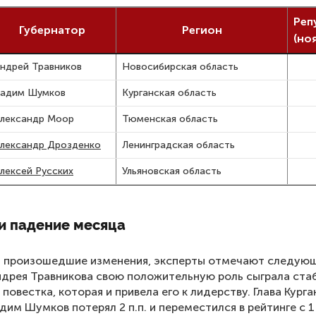
Реп
Губернатор
Регион
(но
ндрей Травников
Новосибирская область
адим Шумков
Курганская область
лександр Моор
Тюменская область
лександр Дрозденко
Ленинградская область
лексей Русских
Ульяновская область
и падение месяца
я произошедшие изменения, эксперты отмечают следующ
ндрея Травникова свою положительную роль сыграла ста
 повестка, которая и привела его к лидерству. Глава Кург
дим Шумков потерял 2 п.п. и переместился в рейтинге с 1