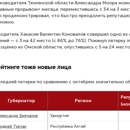
Руководителя Тюменской области Александра Моора мож
лавным прорывом» месяца: переместившись с 34 на 3 мес
о продемонстрировал, что быстро преодолеть репутаци
можно.
водитель Хакасии Валентин Коновалов совершил одно из
ений — с 3 на 42 место (с 86% до 76%). Покинул пятерку 
Хоценко из Омской области, опустившись с 5 на 24 место
ейтинге тоже новые лица
ледней пятерки по сравнению с октябрем значительно о
Реп
Губернатор
Регион
(но
лександр Бречалов
Удмуртия
ндрей Турчак
Республика Алтай