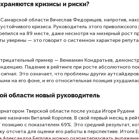
охраняются кризисы и риски?
а Самарской области Вячеслав Федорищев, напротив, нах
 устойчивого кризиса. Руководитель этого приволжского
репился на 89 месте, даже несмотря на мизерный рост п
ы уверены — это говорит о системном характере репут
отрицательный пример — Вениамин Кондратьев, демонс
нденцию. Падение в рейтинге при росте абсолютного по
сигнал. Это означает, что проблемы других аутсайдеров
ыми на его фоне, и его относительная позиция ухудшилас
кой области новый руководитель
рнатором Тверской области после ухода Игоря Рудени
ие назначен Виталий Королев. В свой первый месяц в рей
7 позицию с показателем 69%. Это средний результат, к
ку отсчета для оценки его работы в перспективе. Итоги Е
и Александра Беглова можно охарактеризовать выражен