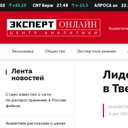
3.29
CNY Бирж
27.48
+-15.5
АЛРОСА ао
22.99
+-
Аналитич
Экономика
Общество
Экспертное мнение
Недвижимость
Лента
Лид
новостей
в Тв
Стало известно о сети
по распространению в России
фейков
АНАЛИТИ
4 дек 202
Аналитики рассказали о ценах