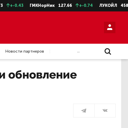
.43
ГМКНорНик
127.66
+-0.74
ЛУКОЙЛ
4588.5
+
...
Новости партнеров
и обновление