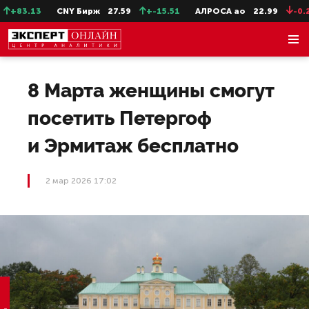
+83.13
CNY Бирж
27.59
+-15.51
АЛРОСА ао
22.99
-0.25
8 Марта женщины смогут
посетить Петергоф
и Эрмитаж бесплатно
2 мар 2026 17:02