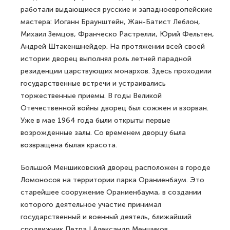
работали выдающиеся русские и западноевропейские
мастера: Иоганн Браунштейн, Жан-Батист Леблон,
Михаил Земцов, Франческо Растрелли, Юрий Фельтен,
Андрей Штакеншнейдер. На протяжении всей своей
истории дворец выполнял роль летней парадной
резиденции царствующих монархов. Здесь проходили
государственные встречи и устраивались
торжественные приемы. В годы Великой
Отечественной войны дворец был сожжен и взорван.
Уже в мае 1964 года были открыты первые
возрожденные залы. Со временем дворцу была
возвращена былая красота.
Большой Меншиковский дворец расположен в городе
Ломоносов на территории парка Ораниенбаум. Это
старейшее сооружение Ораниенбаума, в создании
которого деятельное участие принимал
государственный и военный деятель, ближайший
сподвижник Петра I Александр Меншиков.