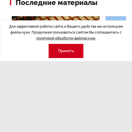
Последние материалы
Для эффективной работы сайта и Вашего удобства мы используем
файлы куки. Продолжая пользоваться сайтом Вы соглашаетесь с
политикой обработки файлов куки
.
Принять
ЭКОНОМИКА
,Вчера 14:44
ОБЩЕСТВО
,В
Курс на растущую
Картина н
волатильность?
августа
ные
Министерство финансов РФ наращивает покупку
Рассказываем 
золота в резервы.
и мире, которы
августа — от т
строительства 