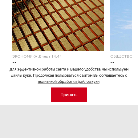
ЭКОНОМИКА
,Вчера 14:44
ОБЩЕСТВО
,В
Курс на растущую
Картина н
Для эффективной работы сайта и Вашего удобства мы используем
волатильность?
августа
файлы куки. Продолжая пользоваться сайтом Вы соглашаетесь с
политикой обработки файлов куки
.
ные
Министерство финансов РФ наращивает покупку
Рассказываем 
золота в резервы.
и мире, которы
Принять
августа — от т
строительства 