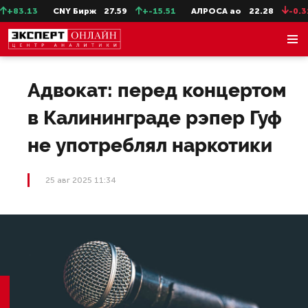
83.13
CNY Бирж
27.59
+-15.51
АЛРОСА ао
22.28
-0.31
Адвокат: перед концертом
в Калининграде рэпер Гуф
не употреблял наркотики
25 авг 2025 11:34