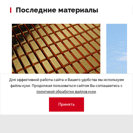
Последние материалы
Для эффективной работы сайта и Вашего удобства мы используем
файлы куки. Продолжая пользоваться сайтом Вы соглашаетесь с
ЭКОНОМИКА
,14:44
ОБЩЕСТВО
,1
политикой обработки файлов куки
.
Курс на растущую
Картина н
волатильность?
августа
Принять
ные
Министерство финансов РФ наращивает покупку
Рассказываем 
золота в резервы.
и мире, которы
августа — от т
строительства 