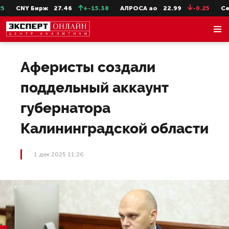
CNY Бирж
27.46
+-15.38
АЛРОСА ао
22.99
-0.25
СевС
Аферисты создали
поддельный аккаунт
губернатора
Калининградской области
1 дек 2025 11:26