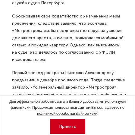
служба судов Петербурга.
Обосновывая свое ходатайство об изменении меры
пресечения, следствие заявило, что экс-глава
«Метростроя» якобы неоднократно нарушал условия
домашнего ареста, а именно, пользовался мобильной
связью и покидал квартиру. Однако, как выяснилось
на суде, это делалось по согласованию с УФСИН
и следователем.
Первый эпизод растраты Николаю Александрову
предъявили в декабре прошлого года. Тогда следствие
заявило, что генеральный директор «Метростроя»
заключил фиктивный договор на поставку щебенки при
строительстве Фрунзенского радиуса. Ущерб оценили
Для эффективной работы сайта и Вашего удобства мы используем
файлы куки. Продолжая пользоваться сайтом Вы соглашаетесь с
в 178 млн рублей.
политикой обработки файлов куки
.
10 декабря Николая Александрова
отправили в СИЗО
.
Принять
Вскоре новым генеральным директором ОАО