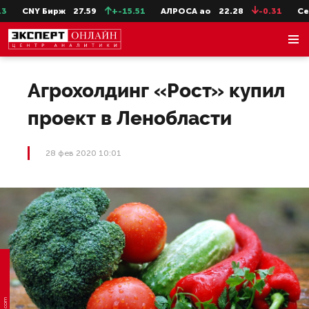
CNY Бирж
27.59
+-15.51
АЛРОСА ао
22.28
-0.31
СевС
Агрохолдинг «Рост» купил
проект в Ленобласти
28 фев 2020 10:01