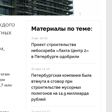
ждого
Материалы по теме:
тных
4 авг 16:41
Проект строительства
м,
небоскреба «Лахта Центр 2»
в Петербурге одобрили
31 июл 11:15
тогам
Петербургская компания была
дом
втянута в сговор при
,7 млн
строительстве мусорных
полигонов на 14,9 миллиарда
рублей
22 июл 17:13