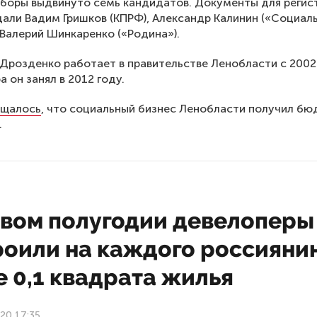
ыборы выдвинуто семь кандидатов. Документы для регис
дали Вадим Гришков (КПРФ), Александр Калинин («Социал
 Валерий Шинкаренко («Родина»).
Дрозденко работает в правительстве Ленобласти с 2002 
 он занял в 2012 году.
щалось
, что социальный бизнес Ленобласти получил б
.
рвом полугодии девелоперы
роили на каждого россияни
 0,1 квадрата жилья
20 17:35