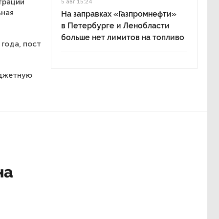
трации
5 авг 15:24
ьная
На заправках «Газпромнефти»
в Петербурге и Ленобласти
больше нет лимитов на топливо
года, пост
юджетную
на