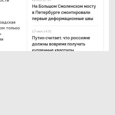
мости
На Большом Смоленском мосту
в Петербурге смонтировали
первые деформационные швы
радская
том только
17 июл 14:31
ь
Путин считает, что россияне
ии
должны вовремя получать
купленные квартиры
 целях
ьства
гнуто
ачным