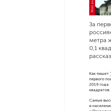
РГПУ им. А. И. Герцена начнет
новые образовательные
проекты с китайскими вузами
За перв
россия
В Петербурге поймали
метра 
молодого администратора
колл-центра мошенников
0,1 ква
рассказ
Петербургские метростроевцы
оценили идею строительства
лифта на станции
Как пишет
«Театральная»
первого по
2019 года.
квадратов.
Поступило предложение
по пятницам освобождать
Самые высо
от работы одиноких россиянок
и населени
старше 28 лет