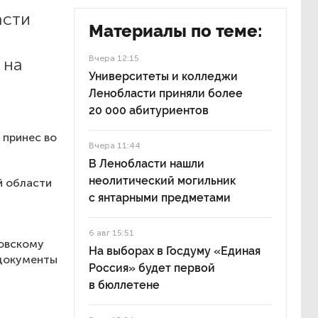
асти
Материалы по теме:
Вчера 12:15
 на
Университеты и колледжи
Ленобласти приняли более
20 000 абитуриентов
 принес во
Вчера 11:44
В Ленобласти нашли
неолитический могильник
й области
с янтарными предметами
6 авг 15:51
ковскому
На выборах в Госдуму «Единая
 документы
Россия» будет первой
в бюллетене