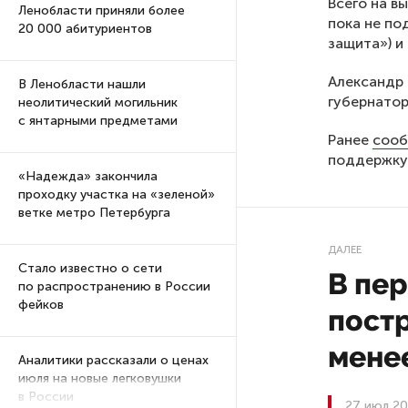
Всего на в
Ленобласти приняли более
пока не по
20 000 абитуриентов
защита») и
Александр 
В Ленобласти нашли
губернатора
неолитический могильник
с янтарными предметами
Ранее
сооб
поддержку
«Надежда» закончила
проходку участка на «зеленой»
ветке метро Петербурга
ДАЛЕЕ
Стало известно о сети
В пе
по распространению в России
фейков
пост
менее
Аналитики рассказали о ценах
июля на новые легковушки
в России
27 июл 20