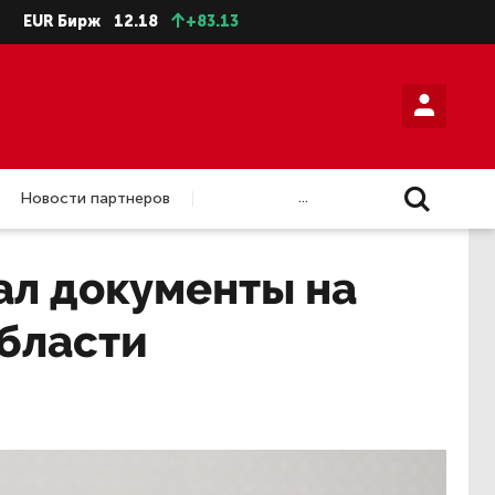
Бирж
12.18
+83.13
...
Новости партнеров
ал документы на
бласти