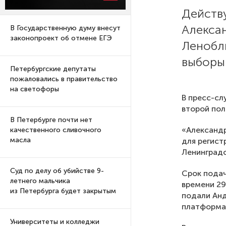
Действ
Алекса
В Государственную думу внесут
законопроект об отмене ЕГЭ
Ленобл
выборы 
Петербургские депутаты
пожаловались в правительство
на светофоры
В пресс-сл
второй пол
В Петербурге почти нет
«Александ
качественного сливочного
масла
для регист
Ленинградс
Суд по делу об убийстве 9-
Срок подач
летнего мальчика
времени 29
из Петербурга будет закрытым
подали Анд
платформа»
Университеты и колледжи