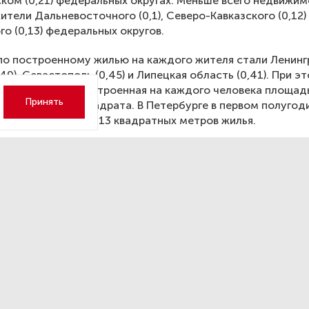
ком (0,21) федеральных округах. Меньше всего недвижи
ители Дальневосточного (0,1), Северо-Кавказского (0,12)
го (0,13) федеральных округов.
о построенному жилью на каждого жителя стали Ленинг
49), Севастополь (0,45) и Липецкая область (0,41). При э
йских регионах построенная на каждого человека площад
Принять
 отметку в 0,3 квадрата. В Петербурге в первом полугод
 жителя возвели 0,13 квадратных метров жилья.
РФ Владимир Путин ранее подписал указ о национальных
траны, согласно которому увеличение объемов строител
енее чем до 120 млн квадратов в год должно быть дости
.
щалось
, что в России выдача ипотеки вернулась к двузн
та.