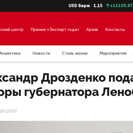
USD Бирж
1.15
+11100.87
EUR 
еский центр
Премия «Эксперт года»
Архив
Контакты
Аналитика
Новости
Стиль жизни
Мероприятия
ксандр Дрозденко под
оры губернатора Лено
20 10:07