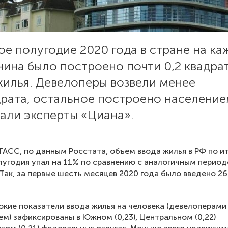
ое полугодие 2020 года в стране на ка
нина было построено почти 0,2 квадра
жилья. Девелоперы возвели менее
драта, остальное построено население
али эксперты «Циана».
ТАСС
, по данным Росстата, объем ввода жилья в РФ по и
лугодия упал на 11% по сравнению с аналогичным перио
 Так, за первые шесть месяцев 2020 года было введено 26
кие показатели ввода жилья на человека (девелоперами
ем) зафиксированы в Южном (0,23), Центральном (0,22)