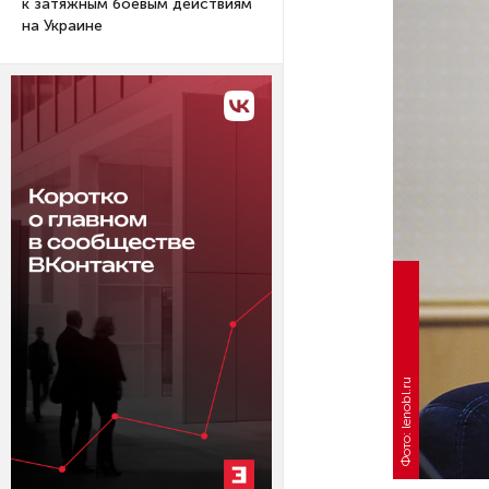
к затяжным боевым действиям
на Украине
Фото: lenobl.ru