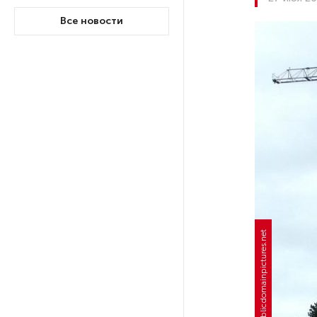
Все новости
На выборах в Госдуму «Единая
Россия» будет первой
в бюллетене
В Петербурге на торги
выставили «Вечера на хуторе
близ Диканьки»
До конца года в Мурманской
области установят системы
для борьбы с обледенением
на энергосетях
Фото: publicdomainpictures.net
Экс-полицейского
подозревают в убийстве
знакомого в Петербурге 2 года
назад