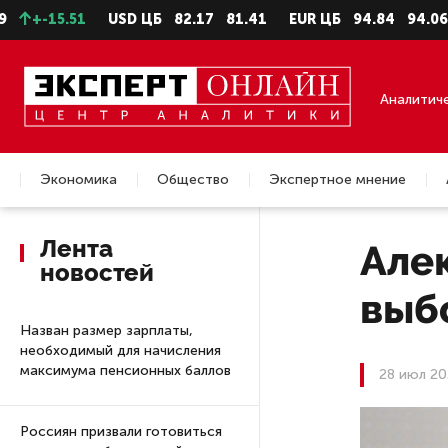
5.51
USD ЦБ
82.17
81.41
EUR ЦБ
94.84
94.06
Аналитич
Экономика
Общество
Экспертное мнение
Недвижимость
Лента
Але
новостей
выб
Назван размер зарплаты,
необходимый для начисления
максимума пенсионных баллов
28 июл 20
Россиян призвали готовиться