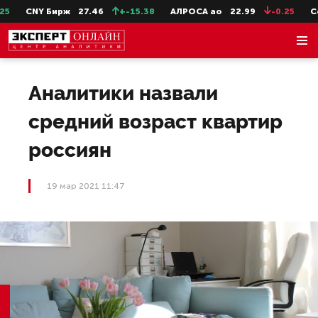
CNY Бирж
27.46
+-15.38
АЛРОСА ао
22.99
-0.25
Сев
Аналитики назвали
средний возраст квартир
россиян
19 мар 2021 11:47