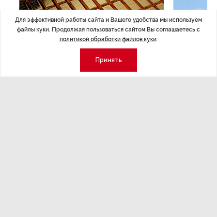
Для эффективной работы сайта и Вашего удобства мы используем
файлы куки. Продолжая пользоваться сайтом Вы соглашаетесь с
политикой обработки файлов куки
.
Принять
ЭКОНОМИКА
,14:44
ОБЩЕСТВО
,1
Курс на растущую
Картина н
волатильность?
августа
ные
Министерство финансов РФ наращивает покупку
Рассказываем 
золота в резервы.
и мире, которы
августа — от т
строительства 