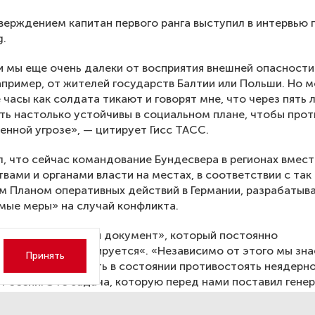
верждением капитан первого ранга выступил в интервью г
g.
и мы еще очень далеки от восприятия внешней опасности
апример, от жителей государств Балтии или Польши. Но 
 часы как солдата тикают и говорят мне, что через пять 
ь настолько устойчивы в социальном плане, чтобы про
енной угрозе», — цитирует Гисс ТАСС.
, что сейчас командование Бундесвера в регионах вмест
вами и органами власти на местах, в соответствии с так
 Планом оперативных действий в Германии, разрабатыв
ые меры» на случай конфликта.
ил, что это «живой документ», который постоянно
вается и корректируется«. «Независимо от этого мы знае
Принять
ти лет должны быть в состоянии противостоять неядерн
России. Это задача, которую перед нами поставил гене
(командующий) Бундесвера», — утверждал Гисс. «Мы исх
Россия может испытать НАТО примерно через пять лет, п