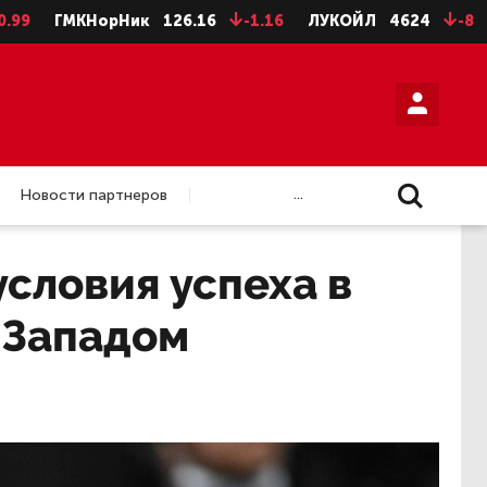
КНорНик
126.16
-1.16
ЛУКОЙЛ
4624
-8
НЛМК а
...
Новости партнеров
условия успеха в
 Западом