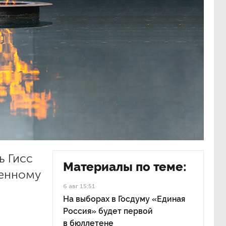
ь Гисс
Материалы по теме:
оенному
6 авг 15:51
На выборах в Госдуму «Единая
Россия» будет первой
в бюллетене