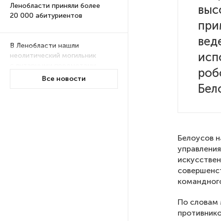
Ленобласти приняли более
выс
20 000 абитуриентов
при
вед
В Ленобласти нашли
исп
неолитический могильник
с янтарными предметами
роб
Все новости
Бел
«Надежда» закончила
проходку участка на «зеленой»
ветке метро Петербурга
Белоусов н
Стало известно о сети
управления
по распространению в России
искусствен
фейков
совершенст
командного
Аналитики рассказали о ценах
По словам
июля на новые легковушки
противнико
в России