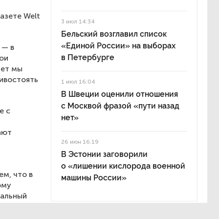
азете Welt
3 июл 14:34
Бельский возглавил список
«Единой России» на выборах
 — в
в Петербурге
мои
лет мы
тивостоять
1 июл 16:04
В Швеции оценили отношения
с Москвой фразой «пути назад
е с
нет»
ают
26 июн 16:19
В Эстонии заговорили
о «лишении кислорода военной
м, что в
машины России»
ому
ральный
одим из
рименив