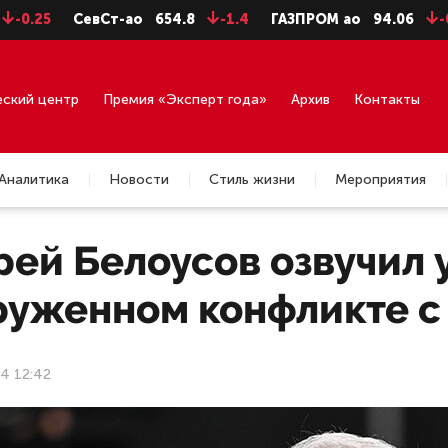
СевСт-ао
654.8
-1.4
ГАЗПРОМ ао
94.06
-0.99
ГМ
еский центр
Премия «Эксперт года»
Архив
Контакты
Аналитика
Новости
Стиль жизни
Мероприятия
ей Белоусов озвучил 
руженном конфликте с
24 12:42