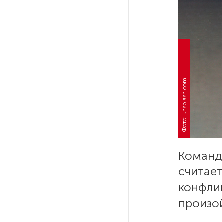
РГПУ им. А. И. Герцена начнет
новые образовательные
проекты с китайскими вузами
В Петербурге поймали
Фото: unsplash.com
молодого администратора
колл-центра мошенников
Петербургские метростроевцы
оценили идею строительства
лифта на станции
«Театральная»
Команд
считает
Поступило предложение
конфли
по пятницам освобождать
произой
от работы одиноких россиянок
старше 28 лет