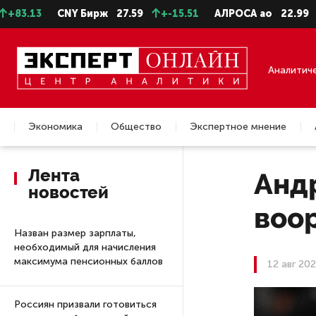
CNY Бирж
27.59
+-15.51
АЛРОСА ао
22.99
-0.25
Аналитич
Экономика
Общество
Экспертное мнение
Недвижимость
Лента
Андр
новостей
воо
Назван размер зарплаты,
необходимый для начисления
максимума пенсионных баллов
12 авг 20
Россиян призвали готовиться