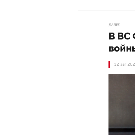
На выборах в Госдуму «Единая
Россия» будет первой
ДАЛЕЕ
в бюллетене
В ВС
войны
В Петербурге на торги
выставили «Вечера на хуторе
близ Диканьки»
12 авг 20
До конца года в Мурманской
области установят системы
для борьбы с обледенением
на энергосетях
Экс-полицейского
подозревают в убийстве
знакомого в Петербурге 2 года
назад