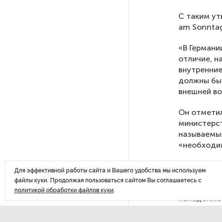
С таким ут
После атаки ВСУ в Самарской
am Sonnta
области склад Wildberries почти
полностью сгорел
«В Германи
отличие, н
внутренние
На заправках «Газпромнефти»
должны быт
в Петербурге и Ленобласти
больше нет лимитов на топливо
внешней во
Он отметил
По решению Путина в России
министерст
будут мониторить цены
называемым
на продукты
«необходим
Гисс отмет
Власти Петербурга заявили
Для эффективной работы сайта и Вашего удобства мы используем
пересматри
о «скоординированных атаках»
файлы куки. Продолжая пользоваться сайтом Вы соглашаетесь с
течение пя
на аккаунты депутатов
политикой обработки файлов куки
.
нападению 
инспектор 
того, что 
Стала известна программа