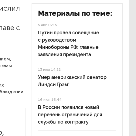
числил
Материалы по теме:
5 авг 13:15
лаве с
Путин провел совещание
с руководством
Минобороны РФ: главные
заявления президента
нием,
стемы
13 июл 14:22
Умер американский сенатор
Линдси Грэм*
их
облюдении
16 июн 16:44
В России появился новый
перечень ограничений для
службы по контракту
о,