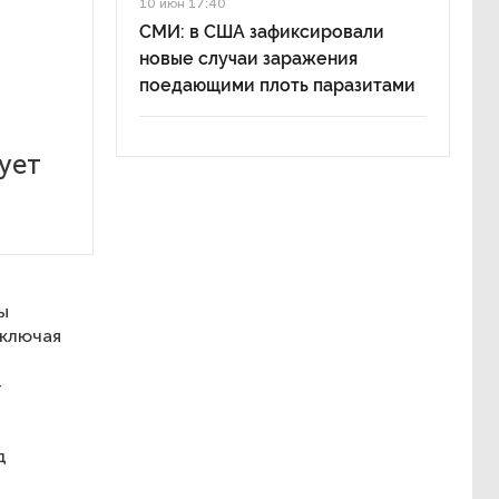
10 июн 17:40
СМИ: в США зафиксировали
новые случаи заражения
поедающими плоть паразитами
ует
ы
включая
—
д