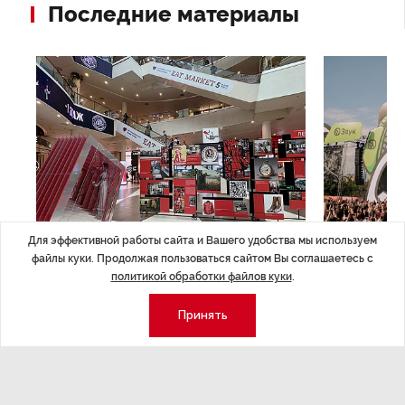
Последние материалы
Для эффективной работы сайта и Вашего удобства мы используем
НОВОСТИ ПАРТНЕРОВ
,4 авг 16:41
МЕРОПРИЯТИ
файлы куки. Продолжая пользоваться сайтом Вы соглашаетесь с
ТРЦ «Галерея» как модератор
Успеть вс
политикой обработки файлов куки
.
городской жизни
x Сбер в 
Принять
ле
Трансформация торговых центров в условиях
Полный гид по
конкуренции с маркетплейсами.
а.