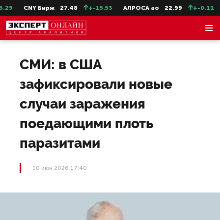
29
CNY Бирж
27.48
+-15.53
АЛРОСА ао
22.99
+-0.11
СМИ: в США
зафиксировали новые
случаи заражения
поедающими плоть
паразитами
10 июн 2026 17:40