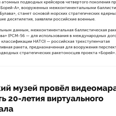
я атомных подводных крейсеров четвертого поколения п
 «Борей-А», вооруженных межконтинентальными баллист
Булава», станет основой морских стратегических ядерны
ие десятилетия, заявляли российские военные.
льным данным, межконтинентальная баллистическая рак
ва» (РСМ-56 — для использования в международных дого
 классификации НАТО) — российская трехступенчатая
ивная ракета, предназначенная для вооружения перспек
дводных стратегических ракетоносцев проекта «Борей».
кий музей провёл видеомар
ть 20-летия виртуального
ала