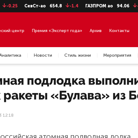
25
СевСт-ао
654.8
-1.4
ГАЗПРОМ ао
94.06
-0.99
еский центр
Премия «Эксперт года»
Архив
Контакты
Аналитика
Новости
Стиль жизни
Мероприятия
мная подлодка выполн
 ракеты «Булава» из 
3 12:18
российская атомная подводная лодка