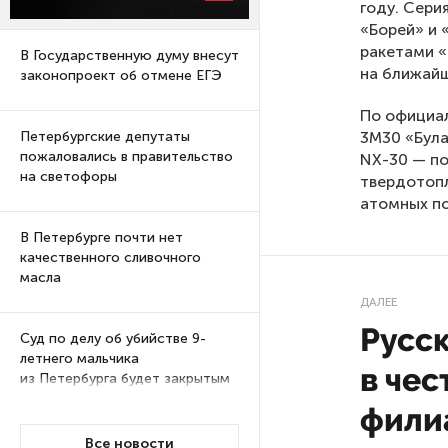
году. Сери
«Борей» и
ракетами «
В Государственную думу внесут
на ближайш
законопроект об отмене ЕГЭ
По официа
3М30 «Була
Петербургские депутаты
пожаловались в правительство
NX-30 — по
на светофоры
твердотопл
атомных по
В Петербурге почти нет
качественного сливочного
масла
ДАЛЕЕ
Русс
Суд по делу об убийстве 9-
летнего мальчика
в чес
из Петербурга будет закрытым
фили
Университеты и колледжи
Все новости