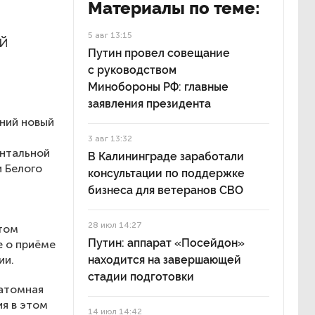
Материалы по теме:
5 авг 13:15
й
Путин провел совещание
с руководством
Минобороны РФ: главные
заявления президента
ний новый
3 авг 13:32
ентальной
В Калининграде заработали
и Белого
консультации по поддержке
бизнеса для ветеранов СВО
28 июл 14:27
том
Путин: аппарат «Посейдон»
е о приёме
ии.
находится на завершающей
стадии подготовки
 атомная
я в этом
14 июл 14:42