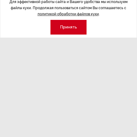
Для эффективной работы сайта и Вашего удобства мы используем
Трансформация
файлы куки. Продолжая пользоваться сайтом Вы соглашаетесь с
конкуренции с
Интервью с вице-губернатором Ленинградской
политикой обработки файлов куки
.
области Евгением Барановским.
Принять
Экономика
Стиль жизни
Общество
Мероприятия
Экспертное мнение
Новости партнеров
Аналитика
Недвижимость
Премия «Эксперт года»
Эксперт 2 столицы
Аналитический центр
Москва
Архив
СПб
Сотрудничество