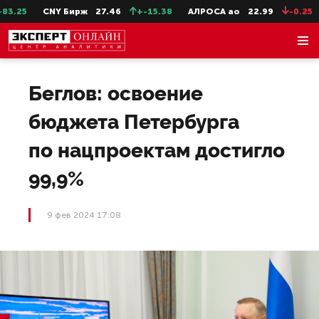
.25
CNY Бирж
27.46
+-15.38
АЛРОСА ао
22.99
-0.25
Беглов: освоение
бюджета Петербурга
по нацпроектам достигло
99,9%
9 фев 2024 17:08