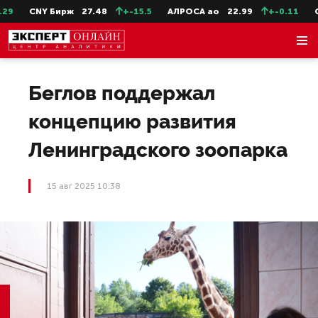
CNY Бирж
27.48
+-15.5
АЛРОСА ао
22.99
+-0.11
Сев
Беглов поддержал
концепцию развития
Ленинградского зоопарка
15 авг 2025 10:38