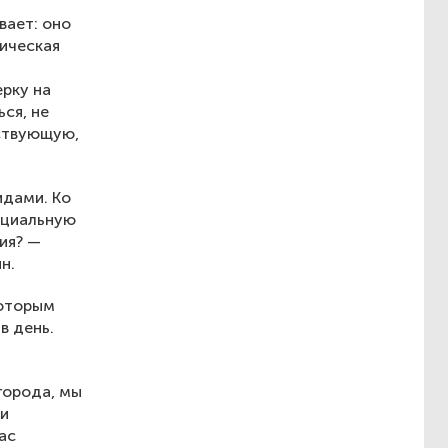
вает: оно
рическая
рку на
ся, не
ствующую,
идами. Ко
оциальную
ия? —
н.
которым
в день.
города, мы
 и
ас