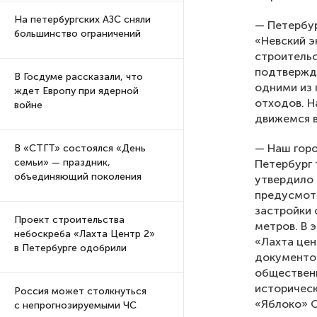
На петербургских АЗС сняли
— Петербур
большинство ограничений
«Невский э
строительс
подтвержд
В Госдуме рассказали, что
одними из 
ждет Европу при ядерной
отходов. Н
войне
движемся в
— Наш горо
В «СТГТ» состоялся «День
семьи» — праздник,
Петербург 
объединяющий поколения
утвердило 
предусмот
застройки 
Проект строительства
метров. В 
небоскреба «Лахта Центр 2»
«Лахта цен
в Петербурге одобрили
документов
общественн
историческ
Россия может столкнуться
«Яблоко» О
с непрогнозируемыми ЧС