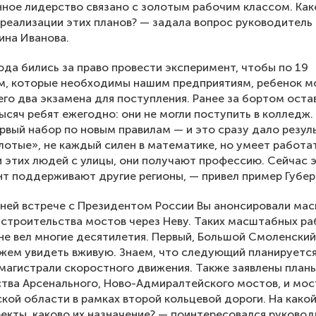
ое лидерство связано с золотым рабочим классом. Как
 реализации этих планов? — задала вопрос руководитель
ина Иванова.
ода бились за право провести эксперимент, чтобы по 19
м, которые необходимы нашим предприятиям, ребенок м
его два экзамена для поступления. Ранее за бортом оста
тысяч ребят ежегодно: они не могли поступить в колледж.
рвый набор по новым правилам — и это сразу дало резуль
лотые», не каждый силен в математике, но умеет работа
 этих людей с улицы, они получают профессию. Сейчас 
т поддерживают другие регионы, — привел пример Губер
ней встрече с Президентом России Вы анонсировали ма
строительства мостов через Неву. Таких масштабных ра
не вел многие десятилетия. Первый, Большой Смоленский
жем увидеть вживую. Знаем, что следующий планируется
агистрали скоростного движения. Также заявлены план
тва Арсенального, Ново-Адмиралтейского мостов, и мос
кой области в рамках второй кольцевой дороги. На како
оекты, каково их назначение? — поинтересовался руково