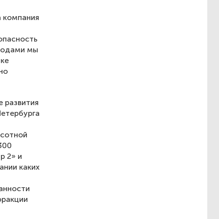
а компания
зопасность
водами мы
тке
но
е развития
Петербурга
ысотной
300
р 2» и
ании каких
ранности
фракции