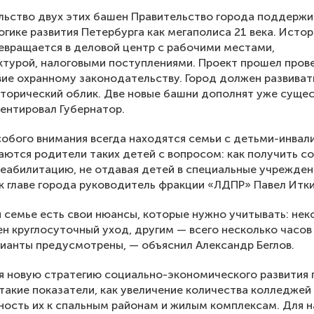
ьство двух этих башен Правительство города поддержи
огике развития Петербурга как мегаполиса 21 века. Исто
евращается в деловой центр с рабочими местами,
турой, налоговыми поступлениями. Проект прошел прове
ие охранному законодательству. Город должен развивать
торический облик. Две новые башни дополнят уже суще
ентировал Губернатор.
собого внимания всегда находятся семьи с детьми-инвал
ются родители таких детей с вопросом: как получить с
еабилитацию, не отдавая детей в специальные учрежден
к главе города руководитель фракции «ЛДПР» Павел Итки
 семье есть свои нюансы, которые нужно учитывать: не
н круглосуточный уход, другим — всего несколько часов 
рианты предусмотрены, — объяснил Александр Беглов.
 новую стратегию социально-экономического развития 
такие показатели, как увеличение количества колледжей
ость их к спальным районам и жилым комплексам. Для н