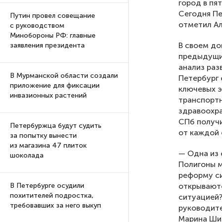
город в пя
Сегодня Пе
Путин провел совещание
отметил Ал
с руководством
Минобороны РФ: главные
В своем до
заявления президента
предыдущи
анализ раз
В Мурманской области создали
Петербург 
приложение для фиксации
ключевых э
инвазионных растений
транспортн
здравоохра
СПб получи
Петербуржца будут судить
от каждой 
за попытку вынести
из магазина 47 плиток
— Одна из 
шоколада
Полигоны м
реформу си
открываютс
В Петербурге осудили
похитителей подростка,
ситуацией?
требовавших за него выкуп
руководите
Марина Ши