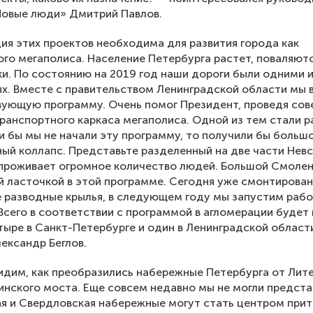
Новые люди» Дмитрий Павлов.
ия этих проектов необходима для развития города как
го мегаполиса. Население Петербурга растет, поваляют
и. По состоянию на 2019 год наши дороги были одними 
х. Вместе с правительством Ленинградской области мы в
ующую программу. Очень помог Президент, проведя сов
ранспортного каркаса мегаполиса. Одной из тем стали 
и бы мы не начали эту программу, то получили бы больш
ый коллапс. Представьте разделенный на две части Невс
проживает огромное количество людей. Большой Смоле
й ласточкой в этой программе. Сегодня уже смонтирова
 разводные крылья, в следующем году мы запустим раб
Всего в соответствии с программой в агломерации будет 
тыре в Санкт-Петербурге и один в Ленинградской област
ександр Беглов.
идим, как преобразились набережные Петербурга от Лит
нского моста. Еще совсем недавно мы не могли предста
я и Свердловская набережные могут стать центром при