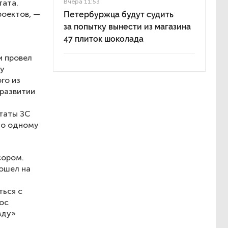
тата.
Вчера 11:53
роектов, —
Петербуржца будут судить
за попытку вынести из магазина
47 плиток шоколада
и провел
ду
го из
 развитии
таты ЗС
по одному
сором.
ошел на
ться с
рос
вду»