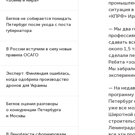
«Войны и мира»
промышленн
ситуация в
«КПРФ» Ир
Беглов не собирается покидать
Петербург после ухода с поста
— Мы два г
губернатора
профессия
сдавать вс
около 1,5 
В России вступили в силу новые
сделали пе
правила ОСАГО
Ребята «зо
Мы забрали
Эксперт: Финляндия ошиблась,
эксперимен
когда одобрила производство
дронов для Украины
— На недав
программу 
Петербург 
Беглов оценил разговоры
уже все мо
о конкуренции Петербурга
Широтной м
и Москвы
строительс
Ленинградс
все эти пр
В Ленобласти сформировали