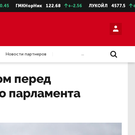
ГМКНорНик
122.68
+-2.56
ЛУКОЙЛ
4577.5
+-10
...
Новости партнеров
ом перед
о парламента