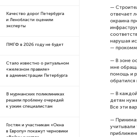
— Строител
отвечает л
Качество дорог Петербурга
и Ленобласти оценили
окраина пр
эксперты
инфраструк
соответств
нарушая ис
ПМГФ в 2026 году не будет
— прокомм
— В зоне о
Стало известно о ритуальном
мне обраща
«железном правиле»
помощь и р
в администрации Петербурга
обратился 
— В каждой
В мурманских поликлиниках
детям нуже
решили проблему очередей
к узким специалистам
Все эти ва
— Принимая
Гостям и участникам «Окна
учитывали 
в Европу» покажут черновики
приближенн