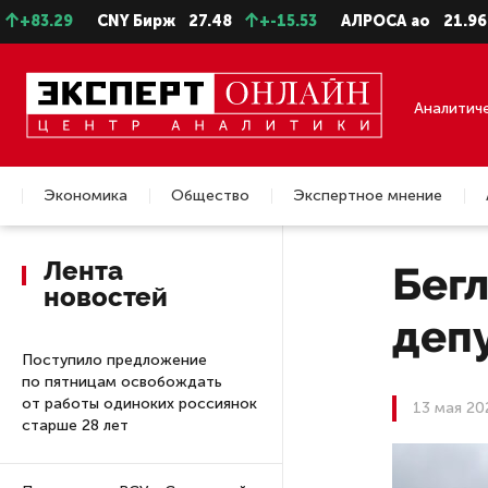
.29
CNY Бирж
27.48
+-15.53
АЛРОСА ао
21.96
+-0
Аналитич
Экономика
Общество
Экспертное мнение
Недвижимость
Лента
Бег
новостей
деп
Поступило предложение
по пятницам освобождать
от работы одиноких россиянок
13 мая 20
старше 28 лет