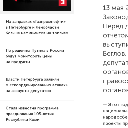
13 мая 
Законо
На заправках «Газпромнефти»
Перед 
в Петербурге и Ленобласти
больше нет лимитов на топливо
отчето
выступ
По решению Путина в России
Беглов.
будут мониторить цены
депута
на продукты
органо
правоо
Власти Петербурга заявили
о «скоординированных атаках»
органо
на аккаунты депутатов
— Этот год
Стала известна программа
национальн
празднования 105-летия
народосбе
Республики Коми
проекты пр