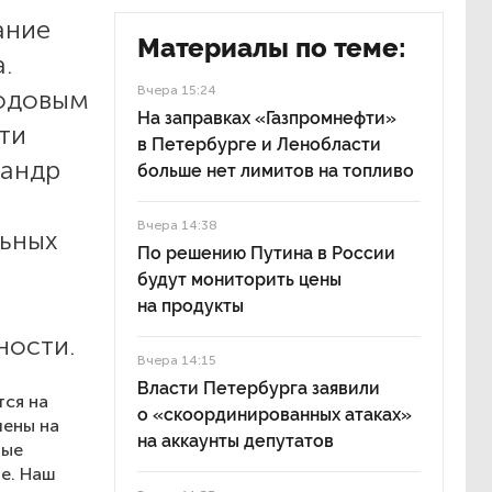
ание
Материалы по теме:
.
Вчера 15:24
годовым
На заправках «Газпромнефти»
ти
в Петербурге и Ленобласти
сандр
больше нет лимитов на топливо
Вчера 14:38
льных
По решению Путина в России
будут мониторить цены
х
на продукты
ности.
Вчера 14:15
Власти Петербурга заявили
тся на
о «скоординированных атаках»
лены на
на аккаунты депутатов
ные
е. Наш