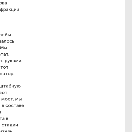
ова
 фракции
ог бы
валось
 Мы
тат.
ть руками.
этот
натор.
сштабную
бот
 мост, мы
 в составе
ы
та в
й стадии
дитель