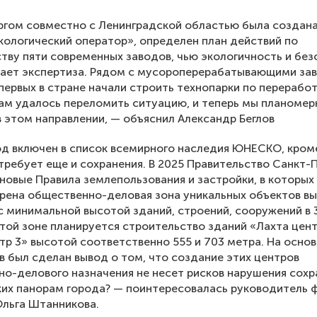
гом совместно с Ленинградской областью была создан
кологический оператор», определен план действий по
тву пяти современных заводов, чью экологичность и бе
ает экспертиза. Рядом с мусороперерабатывающими за
первых в стране начали строить технопарки по перерабо
ам удалось переломить ситуацию, и теперь мы планомер
 этом направлении, — объяснил Александр Беглов
д включен в список всемирного наследия ЮНЕСКО, кром
требует еще и сохранения. В 2025 Правительство Санкт-
новые Правила землепользования и застройки, в которых
рена общественно-деловая зона уникальных объектов в
с минимальной высотой зданий, строений, сооружений в 
этой зоне планируется строительство зданий «Лахта цент
тр 3» высотой соответственно 555 и 703 метра. На основ
 был сделан вывод о том, что создание этих центров
о-делового назначения не несет рисков нарушения сох
их панорам города? — поинтересовалась руководитель 
льга Штанникова.