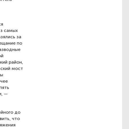
ся
из самых
зялись за
ещание по
разводные
ой
кий район,
нский мост
ны
очее
пять
и, —
ейного до
вить, что
тяжения