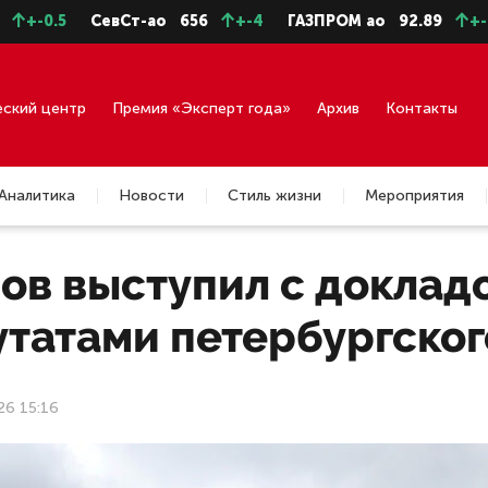
.5
СевСт-ао
656
+-4
ГАЗПРОМ ао
92.89
+-0.45
еский центр
Премия «Эксперт года»
Архив
Контакты
Аналитика
Новости
Стиль жизни
Мероприятия
лов выступил с доклад
утатами петербургског
26 15:16