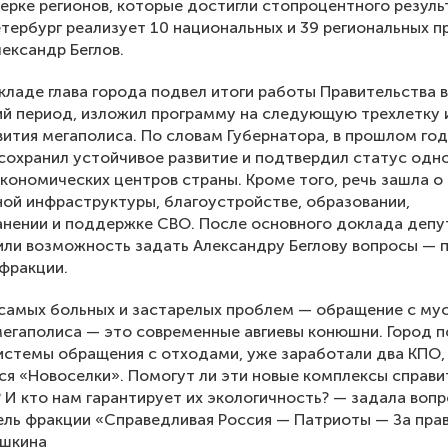
терке регионов, которые достигли стопроцентного резуль
тербург реализует 10 национальных и 39 региональных п
ександр Беглов.
кладе глава города подвел итоги работы Правительства в
й период, изложил программу на следующую трехлетку 
вития мегаполиса. По словам Губернатора, в прошлом го
сохранил устойчивое развитие и подтвердил статус одно
кономических центров страны. Кроме того, речь зашла о
ой инфраструктуры, благоустройстве, образовании,
нении и поддержке СВО. После основного доклада депу
ли возможность задать Александру Беглову вопросы — 
фракции.
самых больных и застарелых проблем — обращение с му
егаполиса — это современные авгиевы конюшни. Город п
стемы обращения с отходами, уже заработали два КПО,
я «Новоселки». Помогут ли эти новые комплексы справи
 И кто нам гарантирует их экологичность? — задала воп
ль фракции «Справедливая Россия — Патриоты — За пра
шкина