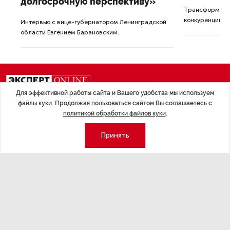
долгосрочную перспективу»
Трансформация
конкуренции с
Интервью с вице-губернатором Ленинградской
области Евгением Барановским.
Для эффективной работы сайта и Вашего удобства мы используем
файлы куки. Продолжая пользоваться сайтом Вы соглашаетесь с
Экономика
Стиль жизни
политикой обработки файлов куки
.
Общество
Мероприятия
Принять
Экспертное мнение
Новости партнеров
Аналитика
Недвижимость
Премия «Эксперт года»
Эксперт 2 столицы
Аналитический центр
Москва
Архив
СПб
Сотрудничество