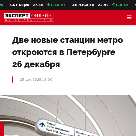
CNY Бирж
27.46
+-15.47
АЛРОСА ао
22.99
+-0.11
Се
Две новые станции метро
откроются в Петербурге
26 декабря
25 дек 2025 16:00