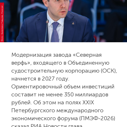
о
т
о:
В
а
л
е
н
т
и
н
а
П
е
в
ц
о
в
а,
Р
о
с
к
о
н
с
Ф
р
е
с
г
Модернизация завода «Северная
верфь», входящего в Объединенную
судостроительную корпорацию (ОСК),
начнется в 2027 году.
Ориентировочный объем инвестиций
составит не менее 350 миллиардов
рублей. Об этом на полях XXIX
Петербургского международного
экономического форума (ПМЭФ-2026)
сказал РИА Новости глава