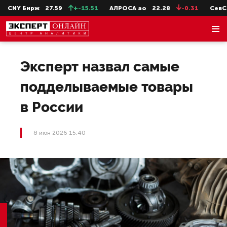
CNY Бирж
27.59
+-15.51
АЛРОСА ао
22.28
-0.31
СевСт-
Эксперт назвал самые
подделываемые товары
в России
8 июн 2026 15:40