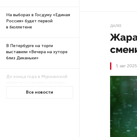
На выборах в Госдуму «Единая
Россия» будет первой
ДАЛЕЕ
в бюллетене
Жара
В Петербурге на торги
смен
выставили «Вечера на хуторе
близ Диканьки»
5 авг 202
До конца года в Мурманской
области установят системы
для борьбы с обледенением
Все новости
на энергосетях
Экс-полицейского
подозревают в убийстве
знакомого в Петербурге 2 года
назад