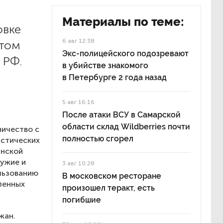
Материалы по теме:
овке
6 авг 12:38
этом
Экс-полицейского подозревают
 РФ.
в убийстве знакомого
в Петербурге 2 года назад
5 авг 16:16
После атаки ВСУ в Самарской
области склад Wildberries почти
ичество с
полностью сгорел
истических
янской
ружие и
3 авг 10:28
льзованию
В московском ресторане
ленных
произошел теракт, есть
погибшие
жан.