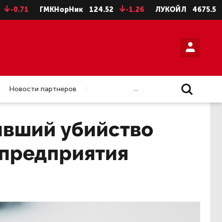
ГМКНорНик
124.52
-1.26
ЛУКОЙЛ
4675.5
-28.5
...
Новости партнеров
ивший убийство
 предприятия