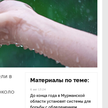
ели в
Материалы по теме:
6 авг 13:24
около
До конца года в Мурманской
области установят системы для
борьбы с обледенением