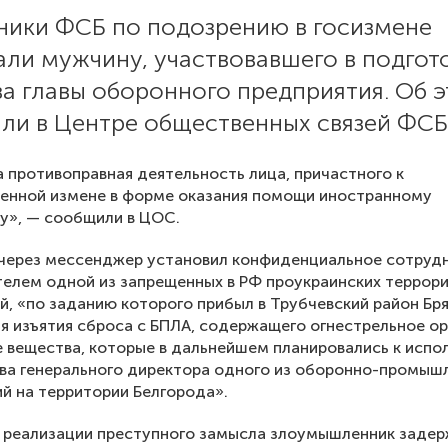
ники ФСБ по подозрению в госизмене
ли мужчину, участвовавшего в подгот
а главы оборонного предприятия. Об 
ли в Центре общественных связей ФСБ
 противоправная деятельность лица, причастного к
венной измене в форме оказания помощи иностранному
у», — сообщили в ЦОС.
через мессенджер установил конфиденциальное сотрудн
елем одной из запрещенных в РФ проукраинских террор
й, «по заданию которого прибыл в Трубчевский район Бр
я изъятия сброса с БПЛА, содержащего огнестрельное о
 вещества, которые в дальнейшем планировались к испо
ва генерального директора одного из оборонно-промыш
й на территории Белгорода».
 реализации преступного замысла злоумышленник задер