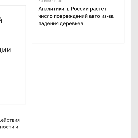
30 июл 16:08
Аналитики: в России растет
число повреждений авто из-за
й
падения деревьев
ции
действия
нности и