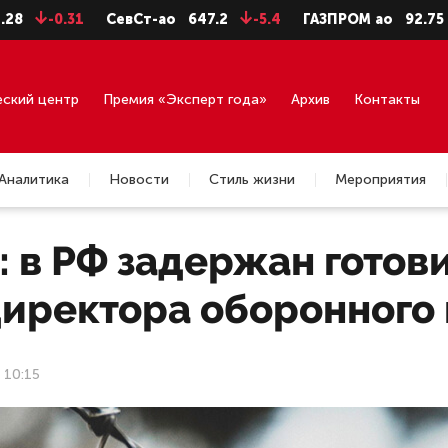
.31
СевСт-ао
647.2
-5.4
ГАЗПРОМ ао
92.75
-0.71
еский центр
Премия «Эксперт года»
Архив
Контакты
Аналитика
Новости
Стиль жизни
Мероприятия
: в РФ задержан готов
директора оборонного
 10:15