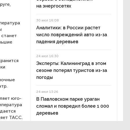
руге,
на энергосетях
30 июл 16:08
мпература
Аналитики: в России растет
ы
число повреждений авто из-за
 станет
падения деревьев
льшие
24 июл 16:30
хранится
Эксперты: Калининград в этом
ики
сезоне потерял туристов из-за
погоды
ночные
нтр.
24 июл 13:26
ляет юго-
В Павловском парке ураган
мпература
сломал и повредил более 1 000
идается
деревьев
няет ТАСС.
ны