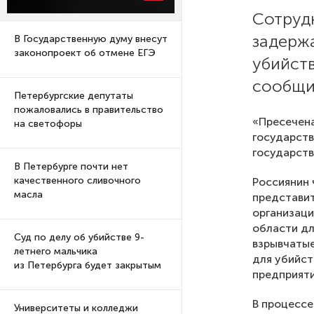
Сотруд
задержа
В Государственную думу внесут
законопроект об отмене ЕГЭ
убийств
сообщи
Петербургские депутаты
пожаловались в правительство
«Пресечена
на светофоры
государст
государств
В Петербурге почти нет
качественного сливочного
Россиянин 
масла
представит
организаци
области дл
Суд по делу об убийстве 9-
взрывчатые
летнего мальчика
для убийст
из Петербурга будет закрытым
предприяти
В процессе
Университеты и колледжи