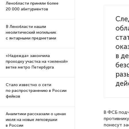
Ленобласти приняли более
20 000 абитуриентов
Сле
обл
В Ленобласти нашли
неолитический могильник
ста
с янтарными предметами
ока
в д
«Надежда» закончила
проходку участка на «зеленой»
без
ветке метро Петербурга
раз
дей
Стало известно о сети
по распространению в России
фейков
В ФСБ подч
Аналитики рассказали о ценах
противнику
июля на новые легковушки
понесут за
в России