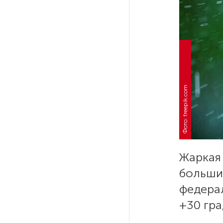
РГПУ им. А. И. Герцена начнет
новые образовательные
проекты с китайскими вузами
В Петербурге поймали
молодого администратора
Фото: freepik.com
колл-центра мошенников
Петербургские метростроевцы
оценили идею строительства
лифта на станции
«Театральная»
Жаркая 
больши
Поступило предложение
федера
по пятницам освобождать
+30 гр
от работы одиноких россиянок
старше 28 лет