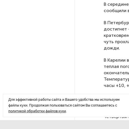
В середине
сообщили в
После атаки ВСУ в Самарской
области склад Wildberries почти
В Петербур
полностью сгорел
достигнет 
кратковрем
На заправках «Газпромнефти»
чуть прохл
в Петербурге и Ленобласти
дожди.
больше нет лимитов на топливо
В Карелии 
теплая пог
По решению Путина в России
окончатель
будут мониторить цены
Температур
на продукты
часы +10, 
В Мурманск
Власти Петербурга заявили
Для эффективной работы сайта и Вашего удобства мы используем
западная п
о «скоординированных атаках»
файлы куки. Продолжая пользоваться сайтом Вы соглашаетесь с
воздуха со
на аккаунты депутатов
политикой обработки файлов куки
.
четвертый 
Стала известна программа
Сухо в Арх