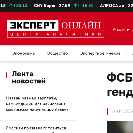
3.13
CNY Бирж
27.59
+-15.51
АЛРОСА ао
22.28
-0
Аналитич
Экономика
Общество
Экспертное мнение
Недвижимость
Лента
ФСБ
новостей
ген
Назван размер зарплаты,
необходимый для начисления
максимума пенсионных баллов
5 авг 2025
Россиян призвали готовиться