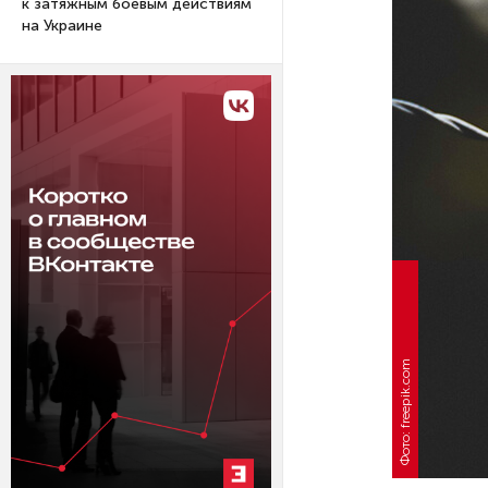
к затяжным боевым действиям
на Украине
Фото: freepik.com