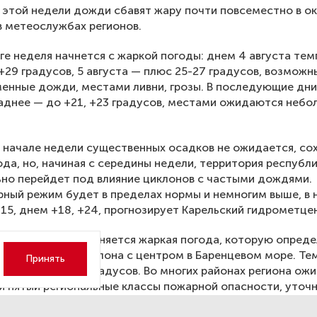
 этой недели дожди сбавят жару почти повсеместно в ок
 метеослужбах регионов.
ге неделя начнется с жаркой погоды: днем 4 августа те
+29 градусов, 5 августа — плюс 25-27 градусов, возможн
енные дожди, местами ливни, грозы. В последующие дни
аднее — до +21, +23 градусов, местами ожидаются небо
в начале недели существенных осадков не ожидается, со
ода, но, начиная с середины недели, территория республ
но перейдет под влияние циклонов с частыми дождями.
ный режим будет в пределах нормы и немногим выше, в 
+15, днем +18, +24, прогнозирует Карельский гидрометце
ой области сохраняется жаркая погода, которую опреде
ериферия антициклона с центром в Баренцевом море. Те
Принять
ставит +23, +28 градусов. Во многих районах региона ож
и пятый региональные классы пожарной опасности, уточ
ангельской области в начале недели, однако с ее середи