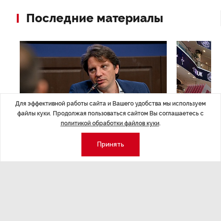
Последние материалы
Для эффективной работы сайта и Вашего удобства мы используем
файлы куки. Продолжая пользоваться сайтом Вы соглашаетесь с
политикой обработки файлов куки
.
Принять
ЭКСПЕРТНОЕ МНЕНИЕ
,Вчера 17:23
НОВОСТИ ПА
Евгений Барановский: «Рынок
ТРЦ «Гал
видит в Ленинградской области
городско
долгосрочную перспективу»
Трансформация
конкуренции с
Интервью с вице-губернатором Ленинградской
области Евгением Барановским.