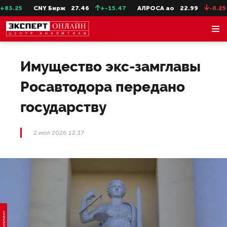
3.25
CNY Бирж
27.46
+-15.47
АЛРОСА ао
22.99
-0.25
Имущество экс-замглавы
Росавтодора передано
государству
2 июл 2026 12:37