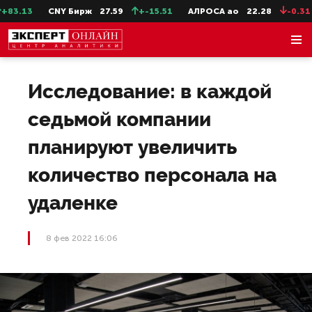
3.13
CNY Бирж
27.59
+-15.51
АЛРОСА ао
22.28
-0.31
Исследование: в каждой
седьмой компании
планируют увеличить
количество персонала на
удаленке
8 фев 2022 16:06