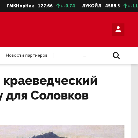
орНик
127.66
+-0.74
ЛУКОЙЛ
4588.5
+-11.5
НЛМ
...
Новости партнеров
й краеведческий
у для Соловков