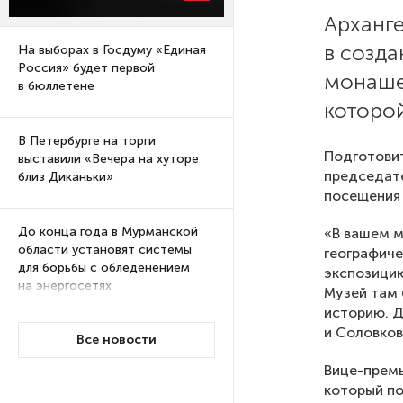
Арханг
в созда
На выборах в Госдуму «Единая
Россия» будет первой
монаше
в бюллетене
которой
В Петербурге на торги
Подготовит
выставили «Вечера на хуторе
председате
близ Диканьки»
посещения 
До конца года в Мурманской
«В вашем м
области установят системы
географиче
для борьбы с обледенением
экспозицию
на энергосетях
Музей там 
историю. Д
и Соловков
Все новости
Экс-полицейского
подозревают в убийстве
Вице-премь
знакомого в Петербурге 2 года
который по
назад