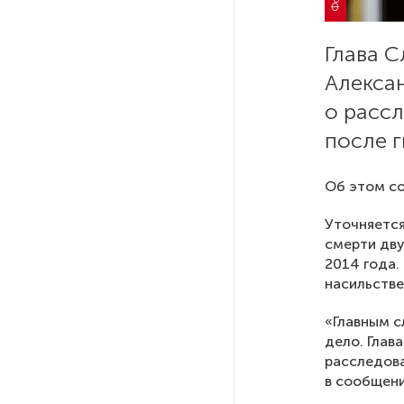
Стала известна программа
празднования 105-летия
Республики Коми
Глава С
Алекса
Путин провел совещание
о расс
с руководством
Минобороны РФ: главные
после г
заявления президента
Об этом со
В Мурманской области создали
приложение для фиксации
Уточняется
инвазионных растений
смерти дву
2014 года.
насильстве
Петербуржца будут судить
за попытку вынести
«Главным с
из магазина 47 плиток
дело. Глав
шоколада
расследова
в сообщени
В Петербурге осудили