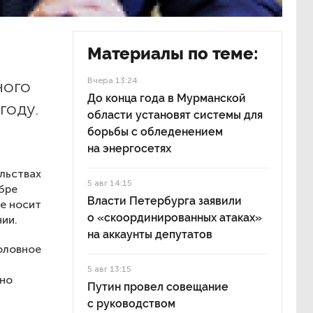
Материалы по теме:
Вчера 13:24
ного
До конца года в Мурманской
году.
области установят системы для
борьбы с обледенением
на энергосетях
льствах
5 авг 14:15
бре
Власти Петербурга заявили
не носит
о «скоординированных атаках»
ии.
на аккаунты депутатов
оловное
5 авг 13:15
ано
Путин провел совещание
с руководством