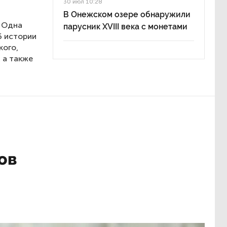
30 июл 10:28
В Онежском озере обнаружили
. Одна
парусник XVIII века с монетами
б истории
кого,
 а также
ов