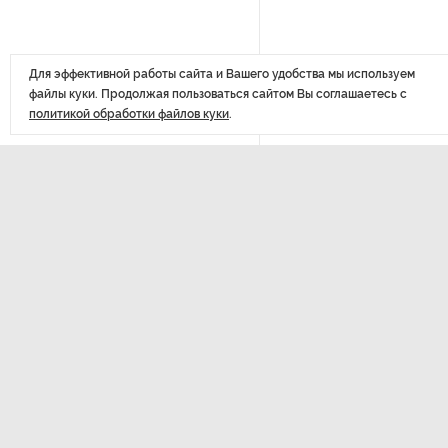
похитителей подростка,
требовавших за него выкуп
Для эффективной работы сайта и Вашего удобства мы используем
файлы куки. Продолжая пользоваться сайтом Вы соглашаетесь с
На петербургских АЗС сняли
политикой обработки файлов куки
.
большинство ограничений
В Госдуме рассказали, что
ждет Европу при ядерной
войне
В «СТГТ» состоялся «День
ДАЛЕЕ
семьи» — праздник,
Стала
объединяющий поколения
на р
Проект строительства
небоскреба «Лахта Центр 2»
в Петербурге одобрили