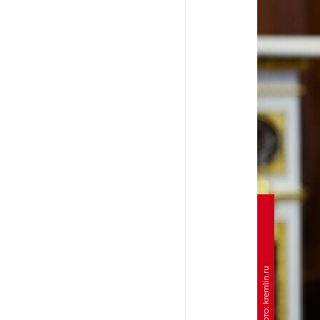
После атаки ВСУ в Самарской
области склад Wildberries почти
полностью сгорел
На заправках «Газпромнефти»
в Петербурге и Ленобласти
больше нет лимитов на топливо
По решению Путина в России
будут мониторить цены
на продукты
Власти Петербурга заявили
о «скоординированных атаках»
Фото: kremlin.ru
на аккаунты депутатов