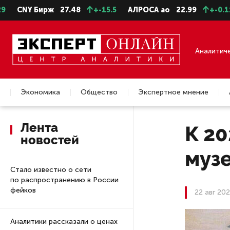
 Бирж
27.48
+-15.5
АЛРОСА ао
22.99
+-0.11
Сев
Аналитич
Экономика
Общество
Экспертное мнение
Недвижимость
Лента
К 20
новостей
музе
Стало известно о сети
по распространению в России
фейков
22 авг 20
Аналитики рассказали о ценах