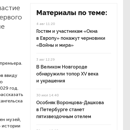
частие
Материалы по теме:
первого
4 авг 11:20
ие
Гостям и участникам «Окна
в Европу» покажут черновики
«Войны и мира»
3 авг 12:29
-премьера.
В Великом Новгороде
обнаружили топор XV века
ов ввиду
и украшения
ую
029 год.
рассказать
30 июл 14:40
хангельска
Особняк Воронцова-Дашкова
в Петербурге станет
пятизвездочным отелем
ен музей,
 истории