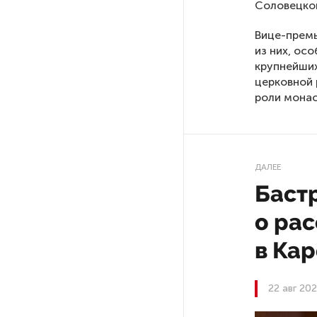
Соловецко
Вице-премь
РГПУ им. А. И. Герцена начнет
из них, ос
новые образовательные
проекты с китайскими вузами
крупнейших
церковной 
роли монас
В Петербурге поймали
молодого администратора
колл-центра мошенников
ДАЛЕЕ
Петербургские метростроевцы
Баст
оценили идею строительства
лифта на станции
о ра
«Театральная»
в Ка
Поступило предложение
по пятницам освобождать
22 авг 20
от работы одиноких россиянок
старше 28 лет