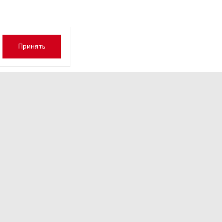
Принять
 известна цена осеннего о
оссийских морских курортах