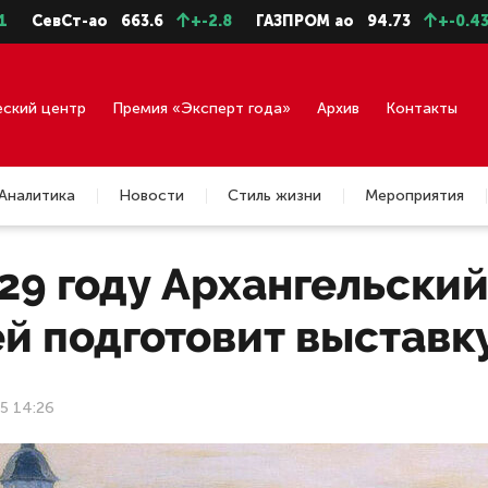
Ст-ао
663.6
+-2.8
ГАЗПРОМ ао
94.73
+-0.43
ГМКН
еский центр
Премия «Эксперт года»
Архив
Контакты
Аналитика
Новости
Стиль жизни
Мероприятия
29 году Архангельски
й подготовит выставк
25 14:26