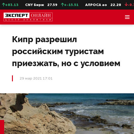
+83.13
CNY Бирж
27.59
+-15.51
АЛРОСА ао
22.28
-0.31
Кипр разрешил
российским туристам
приезжать, но с условием
29 мар 2021 17:01