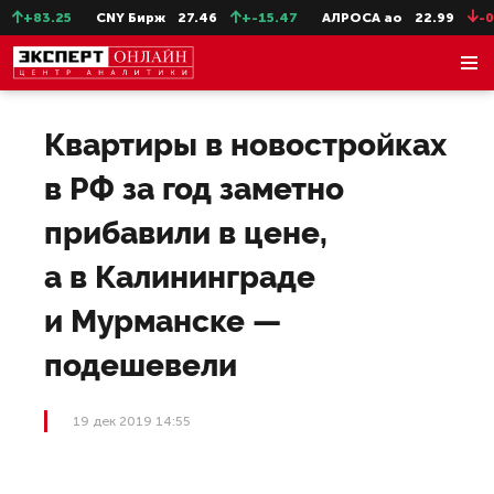
+83.25
CNY Бирж
27.46
+-15.47
АЛРОСА ао
22.99
-0.
Квартиры в новостройках
в РФ за год заметно
прибавили в цене,
а в Калининграде
и Мурманске —
подешевели
19 дек 2019 14:55