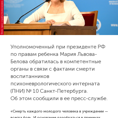
Ф
о
г
а
н
Уполномоченный при президенте РФ
по правам ребенка Мария Львова-
Белова обратилась в компетентные
органы в связи с фактами смерти
воспитанников
психоневрологического интерната
(ПНИ) № 10 Санкт-Петербурга.
Об этом сообщили в ее пресс-службе.
«Смерть каждого молодого человека в учреждении —
всегда боль. И основание разобраться в причинах.