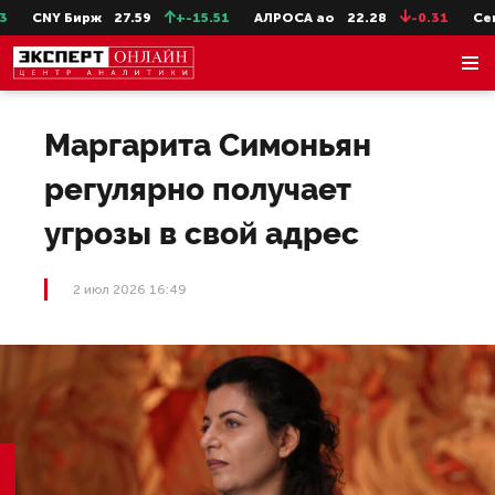
CNY Бирж
27.59
+-15.51
АЛРОСА ао
22.28
-0.31
СевС
Маргарита Симоньян
регулярно получает
угрозы в свой адрес
2 июл 2026 16:49