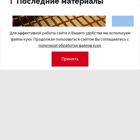
Последние материалы
Для эффективной работы сайта и Вашего удобства мы используем
файлы куки. Продолжая пользоваться сайтом Вы соглашаетесь с
политикой обработки файлов куки
.
Принять
ЭКОНОМИКА
,7 авг 14:44
ОБЩЕСТВО
,7
Курс на растущую
Картина н
волатильность?
августа
ные
Министерство финансов РФ наращивает покупку
Рассказываем 
золота в резервы.
и мире, которы
августа — от т
строительства 