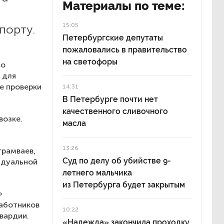
Материалы по теме:
15:05
порту.
Петербургские депутаты
пожаловались в правительство
на светофоры
но
 для
е проверки
14:31
В Петербурге почти нет
качественного сливочного
возке.
масла
13:26
трамваев,
Суд по делу об убийстве 9-
идуальной
летнего мальчика
из Петербурга будет закрытым
»
работников
10:22
вардии.
«Надежда» закончила проходку