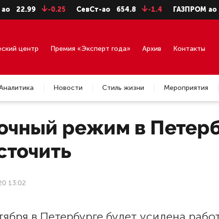
22.99
-0.25
СевСт-ао
654.8
-1.4
ГАЗПРОМ ао
94.
еский центр
Премия «Эксперт года»
Архив
Контакты
Аналитика
Новости
Стиль жизни
Мероприятия
очный режим в Петер
сточить
20 13:02
тября в Петербурге будет усилена рабо