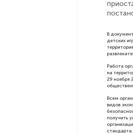
приост
Ленобласти приняли более
20 000 абитуриентов
постан
В Ленобласти нашли
неолитический могильник
В документ
с янтарными предметами
детских иг
территория
развлекате
«Надежда» закончила
проходку участка на «зеленой»
Работа орг
ветке метро Петербурга
на террито
29 ноября 
общественн
Стало известно о сети
по распространению в России
Всем орган
фейков
видов эко
безопаснос
получить 
Аналитики рассказали о ценах
июля на новые легковушки
организаци
в России
стандарта