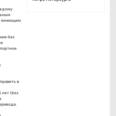
аждому
льным
не имеющим
ния без
не
спортное
м
править в
 лет (без
а
еревода.
о