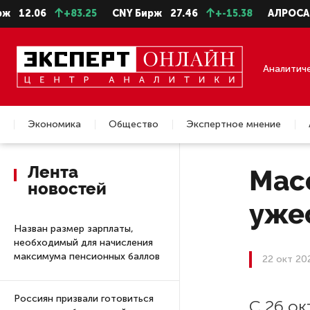
2.06
+83.25
CNY Бирж
27.46
+-15.38
АЛРОСА ао
Аналитич
Экономика
Общество
Экспертное мнение
Недвижимость
Лента
Мас
новостей
уже
Назван размер зарплаты,
необходимый для начисления
максимума пенсионных баллов
22 окт 20
Россиян призвали готовиться
С 26 ок