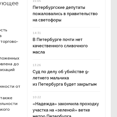
15:05
вующее
Петербургские депутаты
пожаловались в правительство
на светофоры
ость
14:31
а
В Петербурге почти нет
 торгово-
качественного сливочного
масла
оложенных
овлена до
13:26
низаций
Суд по делу об убийстве 9-
летнего мальчика
из Петербурга будет закрытым
имости от
 также
10:22
ельности
«Надежда» закончила проходку
акого
участка на «зеленой» ветке
метро Петербурга