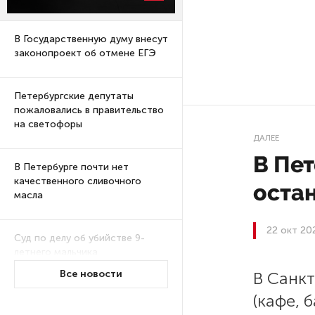
В Государственную думу внесут
законопроект об отмене ЕГЭ
Петербургские депутаты
пожаловались в правительство
на светофоры
ДАЛЕЕ
В Пет
В Петербурге почти нет
качественного сливочного
оста
масла
22 окт 20
Суд по делу об убийстве 9-
летнего мальчика
из Петербурга будет закрытым
Все новости
В Санк
(кафе, 
Университеты и колледжи