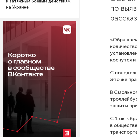
к затяжным боевым действиям
по выя
на Украине
рассказ
«Обращаем 
количество
установлен
коснутся и
С понедель
Это же пра
В Смольном
троллейбус
защиты при
С 1 октябр
в обществе
транспорта