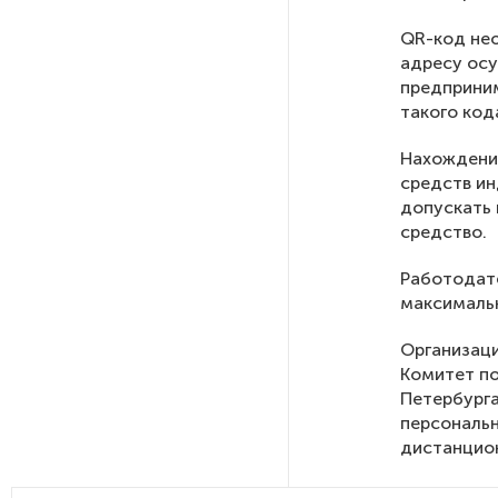
QR-код нео
На выборах в Госдуму «Единая
адресу осу
Россия» будет первой
предприним
в бюллетене
такого код
Нахождение
В Петербурге на торги
средств ин
выставили «Вечера на хуторе
допускать 
близ Диканьки»
средство.
Работодат
До конца года в Мурманской
области установят системы
максималь
для борьбы с обледенением
на энергосетях
Организац
Комитет по
Петербурга
Экс-полицейского
персональн
подозревают в убийстве
дистанцион
знакомого в Петербурге 2 года
назад
Организац