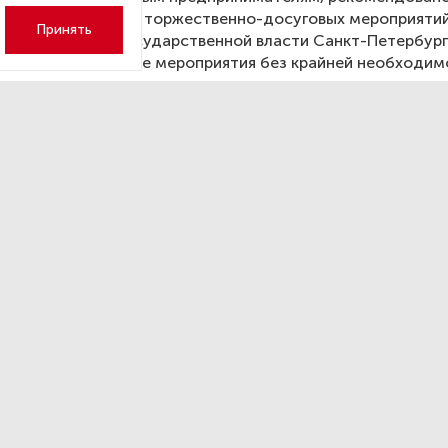
ся от проведения торжественно-досуговых мероприятий
Принять
ьным органам государственной власти Санкт-Петербург
не проводить такие мероприятия без крайней необходим
елии за проезд без маски в
ственном транспорте ждет
ный штраф