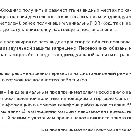
бходимо получить и разместить на видных местах по к
ществления деятельности как организациям (индивидуа
ателем), ранее получившим уникальный QR-код, так и 
а до вступления в силу настоящего постановления.
 пассажиров во всех видах транспорта общего пользова
дивидуальной защиты запрещено. Перевозчики обязаны 
пассажиров без средств индивидуальной защиты в тран
елям рекомендовано перевести на дистанционный режи
но возможное количество работников.
иям (индивидуальным предпринимателям) необходимо на
 промышленной политике, инновациям и торговле Санкт-
 информацию о номерах телефона работников старше 65
ых данных), в отношении которых невозможен перевод н
ный режим с указанием причин невозможности такого п
иям (индивидуальным предпринимателям) рекомендован