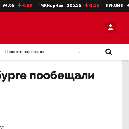
06
-0.99
ГМКНорНик
126.16
-1.16
ЛУКОЙЛ
4624
...
Новости партнеров
бурге пообещали
та