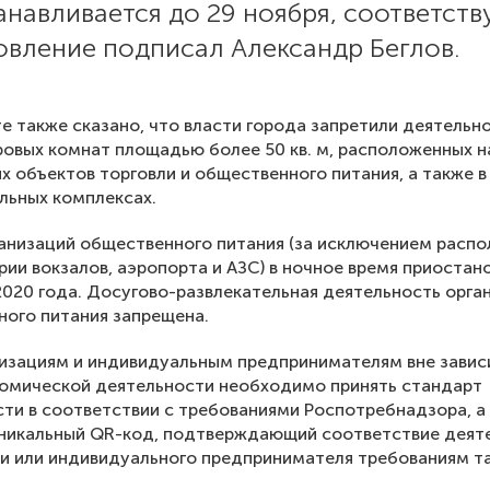
анавливается до 29 ноября, соответст
овление подписал Александр Беглов.
е также сказано, что власти города запретили деятельн
ровых комнат площадью более 50 кв. м, расположенных н
х объектов торговли и общественного питания, а также в
льных комплексах.
анизаций общественного питания (за исключением расп
рии вокзалов, аэропорта и АЗС) в ночное время приостан
2020 года. Досугово-развлекательная деятельность орга
ого питания запрещена.
изациям и индивидуальным предпринимателям вне завис
номической деятельности необходимо принять стандарт
ти в соответствии с требованиями Роспотребнадзора, а
уникальный QR-код, подтверждающий соответствие деят
и или индивидуального предпринимателя требованиям т
.