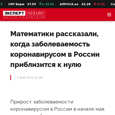
CNY Бирж
27.59
+-15.51
АЛРОСА ао
22.28
-0.31
Сев
Математики рассказали,
когда заболеваемость
коронавирусом в России
приблизится к нулю
5 фев 2021 11:00
Прирост заболеваемости
коронавирусом в России в начале мая