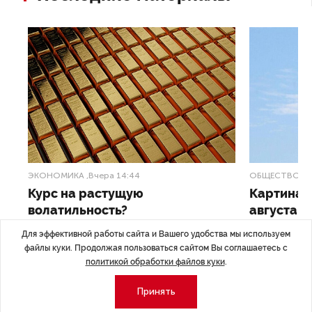
ЭКОНОМИКА
,Вчера 14:44
ОБЩЕСТВО
,В
Курс на растущую
Картина н
волатильность?
августа
Для эффективной работы сайта и Вашего удобства мы используем
ные
Министерство финансов РФ наращивает покупку
Рассказываем 
файлы куки. Продолжая пользоваться сайтом Вы соглашаетесь с
золота в резервы.
и мире, которы
политикой обработки файлов куки
.
августа — от т
строительства 
Принять