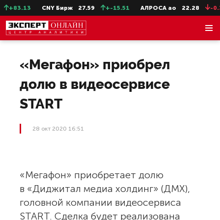
+83.13
CNY Бирж
27.59
+-15.51
АЛРОСА ао
22.28
-0.31
«Мегафон» приобрел
долю в видеосервисе
START
28 окт 2020 16:51
«Мегафон» приобретает долю
в «Диджитал медиа холдинг» (ДМХ),
головной компании видеосервиса
START. Сделка будет реализована