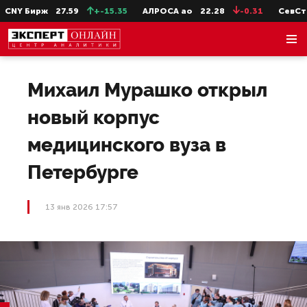
NY Бирж
27.59
+-15.35
АЛРОСА ао
22.28
-0.31
СевСт-а
Михаил Мурашко открыл
новый корпус
медицинского вуза в
Петербурге
13 янв 2026 17:57