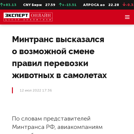
+83.13
CNY Бирж
27.59
+-15.51
АЛРОСА ао
22.28
-0.31
Минтранс высказался
о возможной смене
правил перевозки
животных в самолетах
12 июл 2022 17:36
По словам представителей
Минтранса РФ, авиакомпаниям