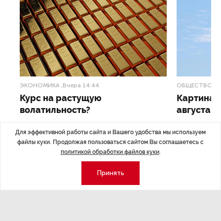
ЭКОНОМИКА
,Вчера 14:44
ОБЩЕСТВО
,В
Курс на растущую
Картина н
волатильность?
августа
ные
Министерство финансов РФ наращивает покупку
Рассказываем 
Для эффективной работы сайта и Вашего удобства мы используем
золота в резервы.
и мире, которы
файлы куки. Продолжая пользоваться сайтом Вы соглашаетесь с
августа — от т
политикой обработки файлов куки
.
строительства 
Принять